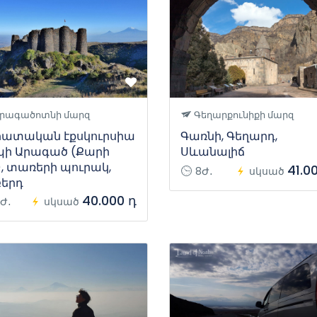
րագածոտնի մարզ
Գեղարքունիքի մարզ
հատական էքսկուրսիա
Գառնի, Գեղարդ,
պի Արագած (Քարի
Սևանալիճ
), տառերի պուրակ,
41.0
8Ժ․
սկսած
բերդ
40.000 դ
Ժ․
սկսած