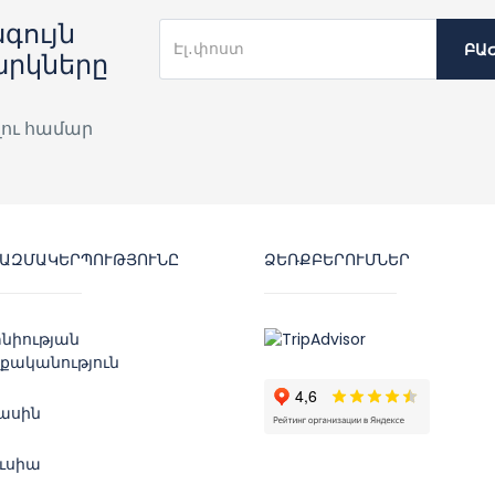
գույն
ԲԱ
արկները
լու համար
ԿԱԶՄԱԿԵՐՊՈՒԹՅՈՒՆԸ
ՁԵՌՔԲԵՐՈՒՄՆԵՐ
նիության
քականություն
մասին
ուսիա