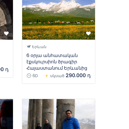
Երևան
6 օրյա անհատական
էքսկուրսիոն ծրագիր
Հայաստանում Երևանից
00 դ
290.000 դ
6D
սկսած