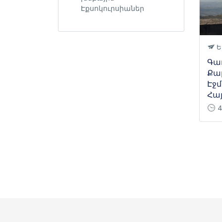
Էքսոկուրսիաներ
Ե
Գառ
Քար
Էջմ
Հա
4