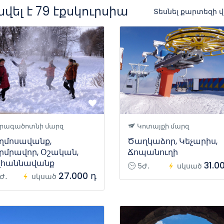
վել է 79 էքսկուրսիա
Տեսնել քարտեզի 
րագածոտնի մարզ
Կոտայքի մարզ
ղմոսավանք,
Ծաղկաձոր, Կեչարիս,
րմրավոր, Օշական,
Ճոպանուղի
վհաննավանք
31.0
5Ժ․
սկսած
27.000 դ
Ժ․
սկսած