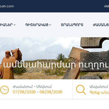
noah.com
AM
ՍԻԱՆԵՐ
ԳԻՇԵՐԱԿԱՑ
ՏՐԱՆՍՊՈՐՏ
ԺԱՄԱՆՑ
 ամենահարմար ուղղու
Ժամանում - Մեկնում
Անվանում
07/08/2026
08/08/2026
-