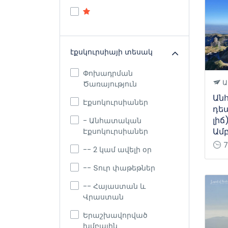
էքսկուրսիայի տեսակ
Փոխադրման
Ա
Ծառայություն
Ան
Էքսոկուրսիաներ
դե
լիճ
- Անհատական
Ամ
Էքսոկուրսիաներ
7
-- 2 կամ ավելի օր
-- Տուր փաթեթներ
-- Հայաստան և
Վրաստան
Երաշխավորված
խմբային