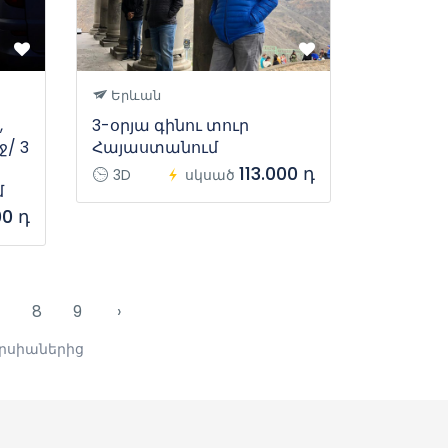
Երևան
,
3-օրյա գինու տուր
/ 3
Հայաստանում
113.000 դ
3D
սկսած
մ
00 դ
7
8
9
›
ուրսիաներից