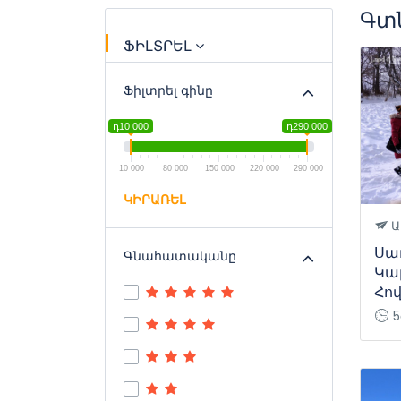
Գտն
ՖԻԼՏՐԵԼ
Ֆիլտրել գինը
դ10 000
դ290 000
10 000
80 000
150 000
220 000
290 000
ԿԻՐԱՌԵԼ
Ա
Սա
Գնահատականը
Կա
Հո
5