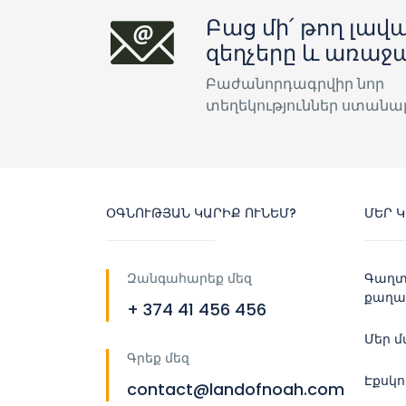
Բաց մի՛ թող լավա
զեղչերը և առաջ
Բաժանորդագրվիր նոր
տեղեկություններ ստանա
ՕԳՆՈՒԹՅԱՆ ԿԱՐԻՔ ՈՒՆԵՄ?
ՄԵՐ 
Զանգահարեք մեզ
Գաղտ
քաղա
+ 374 41 456 456
Մեր 
Գրեք մեզ
Էքսկ
contact@landofnoah.com