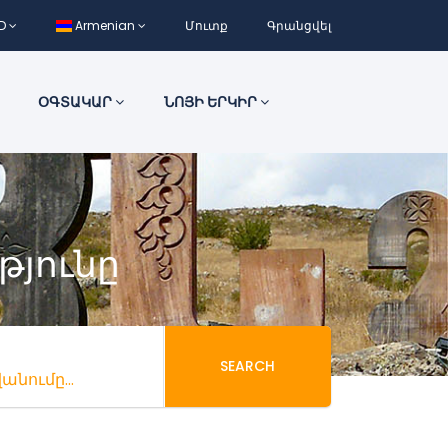
D
Armenian
Մուտք
Գրանցվել
ՕԳՏԱԿԱՐ
ՆՈՅԻ ԵՐԿԻՐ
թյունը
SEARCH