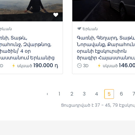
րևան
Երևան
նի, Տաթև,
Գառնի, Գեղարդ, Տաթև
ահունջ, Զվարթնոց,
Նորավանք, Քարահունջ
իածին/ 4 օր
օրանի էքսկուրսիոն
յաստանում Երևանից
ծրագիր Հայաստանու
190.000 դ
146.0
D
սկսած
3D
սկսած
‹
1
2
3
4
6
5
Ցուցադրված է 37 - 45, 79 Էքսկ