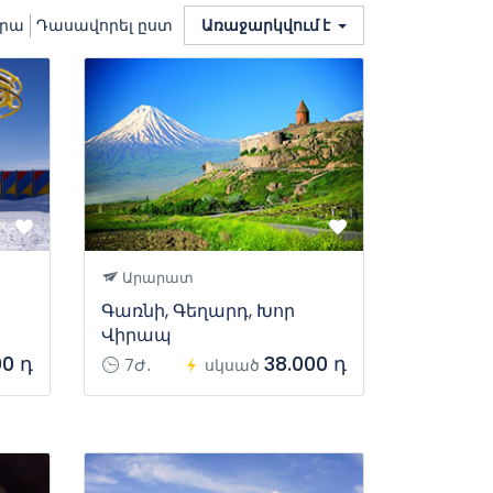
վրա
Դասավորել ըստ
Առաջարկվում է
Արարատ
Գառնի, Գեղարդ, Խոր
Վիրապ
00 դ
38.000 դ
7Ժ․
սկսած