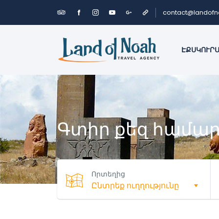
contact@landof
ԷՔՍԿՈՒՐ
Գտիր քեզ համար
Որտեղից