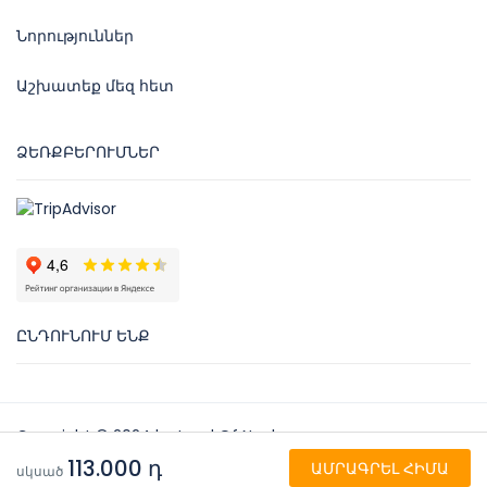
Նորություններ
Աշխատեք մեզ հետ
ՁԵՌՔԲԵՐՈՒՄՆԵՐ
ԸՆԴՈՒՆՈՒՄ ԵՆՔ
Copyright © 2024 by Land Of Noah
113.000 դ
ԱՄՐԱԳՐԵԼ ՀԻՄԱ
Նոյի Երկիր
սկսած