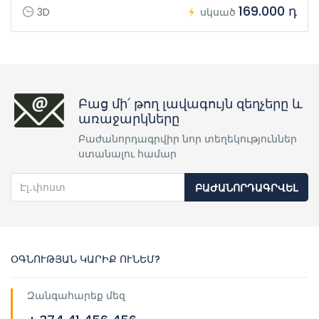
169.000 դ
3D
սկսած
Բաց մի՛ թող լավագույն զեղչերը և
առաջարկները
Բաժանորդագրվիր նոր տեղեկություններ
ստանալու համար
ԲԱԺԱՆՈՐԴԱԳՐՎԵԼ
ՕԳՆՈՒԹՅԱՆ ԿԱՐԻՔ ՈՒՆԵՄ?
Զանգահարեք մեզ