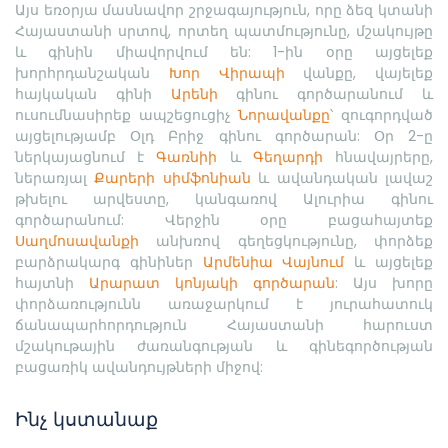
Այս եռօրյա մասնավոր շրջագայություն, որը ձեզ կտանի
Հայաստանի սրտով, որտեղ պատմությունը, մշակույթը
և գինին միավորվում են: 1-ին օրը այցելեք
խորհրդանշական
Խոր Վիրապի
վանքը, վայելեք
հայկական գինի
Արենի
գինու գործարանում և
ուսումնասիրեք ապշեցուցիչ
Նորավանքը
՝ զուգորդված
այցելությամբ Օլդ Բրիջ գինու գործարան: Օր 2-ը
ներկայացնում է
Գառնիի
և
Գեղարդի
հնավայրերը,
ներառյալ
Քարերի սիմֆոնիան
և ավանդական լավաշ
թխելու արվեստը, կանգառով Ալուրիա գինու
գործարանում: Վերջին օրը բացահայտեք
Սաղմոսավանքի
անխռով գեղեցկությունը, փորձեք
բարձրակարգ գինիներ
Արմենիա Վայնում
և այցելեք
հայտնի
Արարատ կոնյակի գործարան
: Այս խորը
փորձառությունն առաջարկում է յուրահատուկ
ճանապարհորդություն Հայաստանի հարուստ
մշակութային ժառանգության և գինեգործության
բացառիկ ավանդույթների միջով:
Ինչ կստանաք