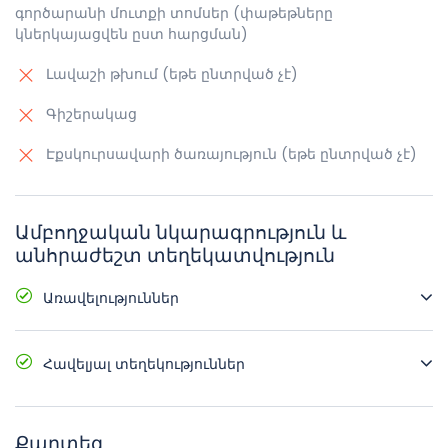
գործարանի մուտքի տոմսեր (փաթեթները
կներկայացվեն ըստ հարցման)
Լավաշի թխում (եթե ընտրված չէ)
Գիշերակաց
Էքսկուրսավարի ծառայություն (եթե ընտրված չէ)
Ամբողջական նկարագրություն և
անհրաժեշտ տեղեկատվություն
Առավելություններ
Օդորակիչով հագեցած հարմարավետ
տրանսպորտային միջոցներ
Հավելյալ տեղեկություններ
Դիմավորում և ճանապարհում ձեր հյուրանոցում
Սկսելու ժամը և վայրը ըստ ցանկության
Հնարավոր լեզուները ՝ հայերեն, անգլերեն,
Մեքենաները հարմարեցված չեն սայլակների
Քարտեզ
ռուսերեն