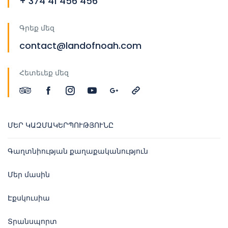
+ 374 41 456 456
Գրեք մեզ
contact@landofnoah.com
Հետեւեք մեզ
ՄԵՐ ԿԱԶՄԱԿԵՐՊՈՒԹՅՈՒՆԸ
Գաղտնիության քաղաքականություն
Մեր մասին
Էքսկուսիա
Տրանսպորտ