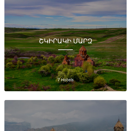
ՇԿԻՐԱԿԻ ՄԱՐԶ
7 Hotels