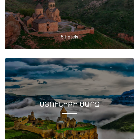
5 Hotels
ՍՅՈՒՆԻՔԻ ՄԱՐԶ