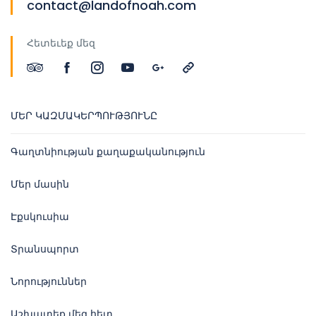
contact@landofnoah.com
Հետեւեք մեզ
ՄԵՐ ԿԱԶՄԱԿԵՐՊՈՒԹՅՈՒՆԸ
Գաղտնիության քաղաքականություն
Մեր մասին
Էքսկուսիա
Տրանսպորտ
Նորություններ
Աշխատեք մեզ հետ