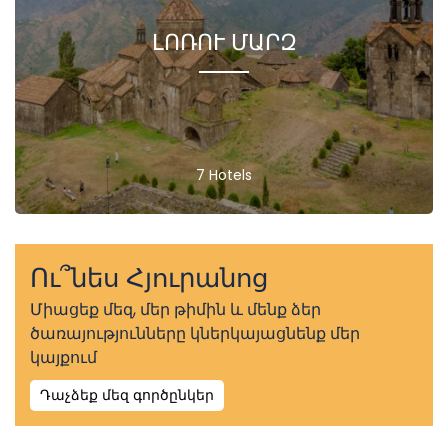
ԼՈՌՈՒ ՄԱՐԶ
7 Hotels
Ու՞նես Հյուրանոց
Միացեք մեզ, մեր թիմին և մենք ձեր
ծառայությունները կներկայացնենք մեր
կայքում
Դաչձեք մեզ գործընկեր