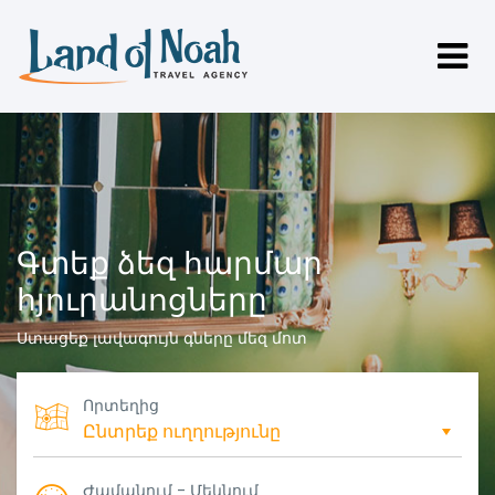
Գտեք ձեզ հարմար
հյուրանոցները
Ստացեք լավագույն գները մեզ մոտ
Որտեղից
Ժամանում - Մեկնում