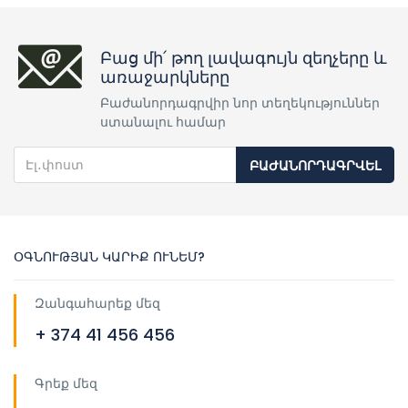
Բաց մի՛ թող լավագույն զեղչերը և
առաջարկները
Բաժանորդագրվիր նոր տեղեկություններ
ստանալու համար
ԲԱԺԱՆՈՐԴԱԳՐՎԵԼ
ՕԳՆՈՒԹՅԱՆ ԿԱՐԻՔ ՈՒՆԵՄ?
Զանգահարեք մեզ
+ 374 41 456 456
Գրեք մեզ