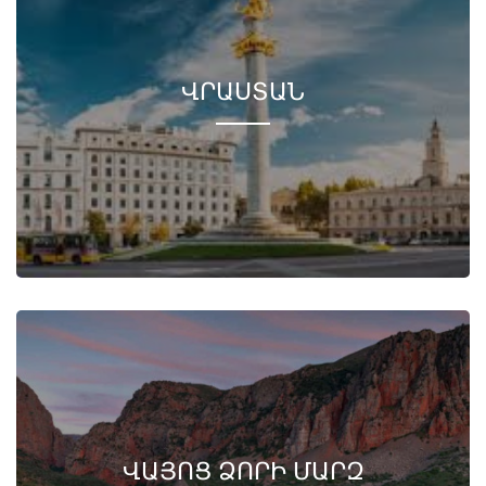
ՎՐԱՍՏԱՆ
ՎԱՅՈՑ ՁՈՐԻ ՄԱՐԶ