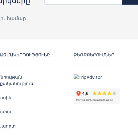
արկները
լու համար
ԿԱԶՄԱԿԵՐՊՈՒԹՅՈՒՆԸ
ՁԵՌՔԲԵՐՈՒՄՆԵՐ
նիության
քականություն
մասին
ուսիա
սպորտ