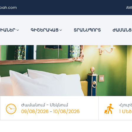
noah.com
AM
ՍԻԱՆԵՐ
ԳԻՇԵՐԱԿԱՑ
ՏՐԱՆՍՊՈՐՏ
ԺԱՄԱՆՑ
ց
Ժամանում - Մեկնում
Հյուր
09/08/2026
10/08/2026
1 Մ
-