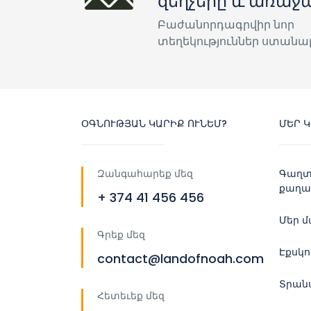
զեղչերը և առաջ
Բաժանորդագրվիր նոր
տեղեկություններ ստանա
ՕԳՆՈՒԹՅԱՆ ԿԱՐԻՔ ՈՒՆԵՄ?
ՄԵՐ 
Զանգահարեք մեզ
Գաղտ
քաղա
+ 374 41 456 456
Մեր 
Գրեք մեզ
Էքսկ
contact@landofnoah.com
Տրան
Հետեւեք մեզ