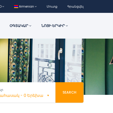
D
Armenian
Մուտք
Գրանցվել
ՕԳՏԱԿԱՐ
ՆՈՅԻ ԵՐԿԻՐ
եր
SEARCH
եծահասակ
-
0 Երեխա