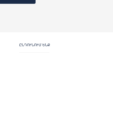
ԸՆԴՈՒՆՈՒՄ ԵՆՔ