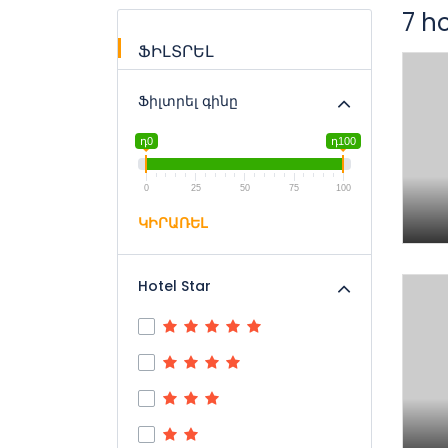
7 h
ՖԻԼՏՐԵԼ
Ֆիլտրել գինը
դ0
դ100
0
25
50
75
100
ԿԻՐԱՌԵԼ
Hotel Star