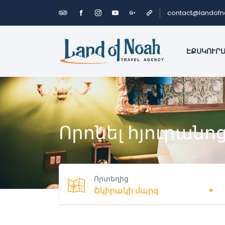
contact@landof
ԷՔՍԿՈՒՐ
Որոնել հյուրանո
Որտեղից