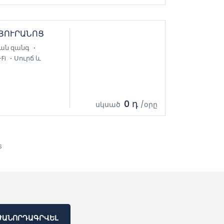
ՅՈՒՐԱՆՈՑ
ան զանգ
Fi
Սուրճ և
0 դ
սկսած
/օրը
s
ԺԱՆՈՐԴԱԳՐՎԵԼ