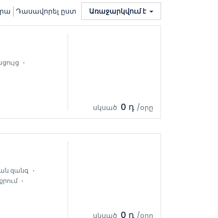
վրա
Դասավորել ըստ
Առաջարկվում է
ցույց
0 դ
սկսած
/օրը
ան զանգ
քրում
0 դ
սկսած
/օրը