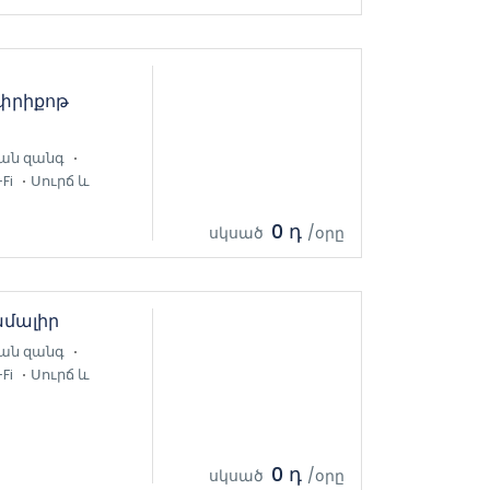
Ափրիքոթ
ան զանգ
Fi
Սուրճ և
0 դ
սկսած
/օրը
ամալիր
ան զանգ
Fi
Սուրճ և
0 դ
սկսած
/օրը