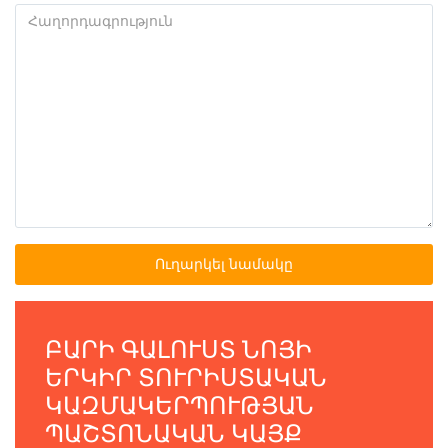
Ուղարկել նամակը
ԲԱՐԻ ԳԱԼՈՒՍՏ ՆՈՅԻ
ԵՐԿԻՐ ՏՈՒՐԻՍՏԱԿԱՆ
ԿԱԶՄԱԿԵՐՊՈՒԹՅԱՆ
ՊԱՇՏՈՆԱԿԱՆ ԿԱՅՔ