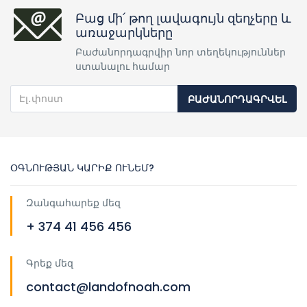
Բաց մի՛ թող լավագույն զեղչերը և
առաջարկները
Բաժանորդագրվիր նոր տեղեկություններ
ստանալու համար
ԲԱԺԱՆՈՐԴԱԳՐՎԵԼ
ՕԳՆՈՒԹՅԱՆ ԿԱՐԻՔ ՈՒՆԵՄ?
Զանգահարեք մեզ
+ 374 41 456 456
Գրեք մեզ
contact@landofnoah.com