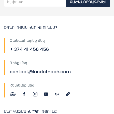
ԲԱԺԱՆՈՐԴԱԳՐՎԵԼ
ՕԳՆՈՒԹՅԱՆ ԿԱՐԻՔ ՈՒՆԵՄ?
Զանգահարեք մեզ
+ 374 41 456 456
Գրեք մեզ
contact@landofnoah.com
Հետեւեք մեզ
ՄԵՐ ԿԱԶՄԱԿԵՐՊՈՒԹՅՈՒՆԸ