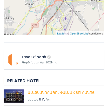
Leaflet
| ©
OpenStreetMap
contributors
Land Of Noah
Գործընկեր Apr 2021-ից
RELATED HOTEL
ԱԼԵՔՍԱՆԴՐԱՊՈԼ ՓԱԼԱՍ ՀՅՈՒՐԱՆՈՑ
0 դ
սկսած
/օրը