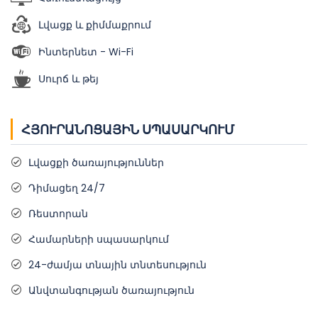
Լվացք և քիմմաքրում
Ինտերնետ - Wi-Fi
Սուրճ և թեյ
ՀՅՈՒՐԱՆՈՑԱՅԻՆ ՍՊԱՍԱՐԿՈՒՄ
Լվացքի ծառայություններ
Դիմացեղ 24/7
Ռեստորան
Համարների սպասարկում
24-ժամյա տնային տնտեսություն
Անվտանգության ծառայություն