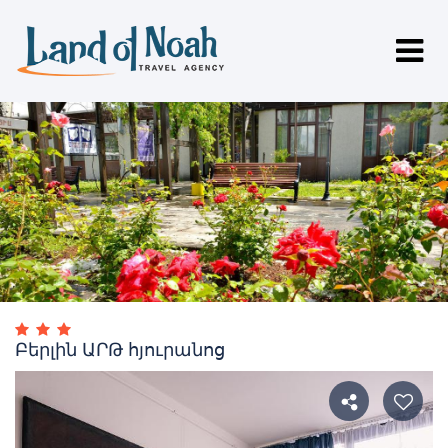
Բերլին ԱՐԹ հյուրանոց