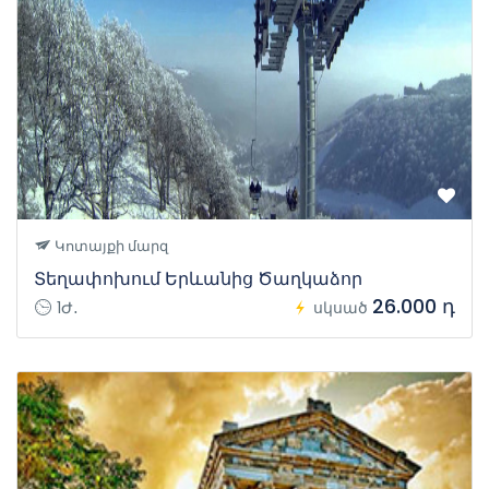
Կոտայքի մարզ
Տեղափոխում Երևանից Ծաղկաձոր
26.000 դ
1Ժ․
սկսած