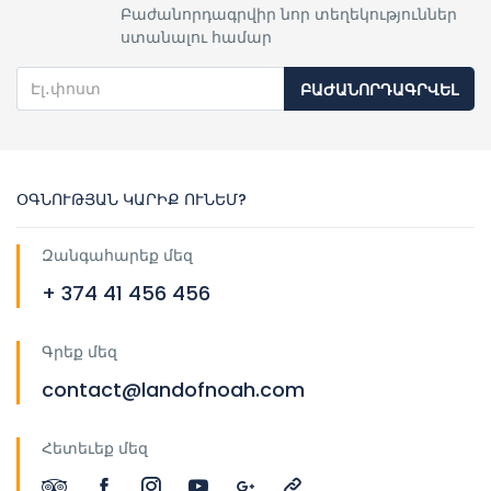
Բաժանորդագրվիր նոր տեղեկություններ
ստանալու համար
ԲԱԺԱՆՈՐԴԱԳՐՎԵԼ
ՕԳՆՈՒԹՅԱՆ ԿԱՐԻՔ ՈՒՆԵՄ?
Զանգահարեք մեզ
+ 374 41 456 456
Գրեք մեզ
contact@landofnoah.com
Հետեւեք մեզ