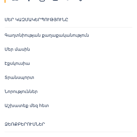
ՄԵՐ ԿԱԶՄԱԿԵՐՊՈՒԹՅՈՒՆԸ
Գաղտնիության քաղաքականություն
Մեր մասին
Էքսկուսիա
Տրանսպորտ
Նորություններ
Աշխատեք մեզ հետ
ՁԵՌՔԲԵՐՈՒՄՆԵՐ