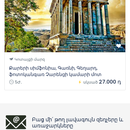
Կոտայքի մարզ
Քարերի սիմֆոնիա, Գառնի, Գեղարդ,
ֆոտոկանգառ Չարենցի կամարի մոտ
27.000 դ
5Ժ․
սկսած
Բաց մի՛ թող լավագույն զեղչերը և
առաջարկները