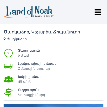
Ծաղկաձոր, Կեչարիս, Ճոպանուղի
Ծաղկաձոր
Տևողություն
5 Ժամ
էքսկուրսիայի տեսակ
Ձմեռային տուրեր
Խմբի քանակ
45 անձ
Ուղղություն
Կոտայքի մարզ