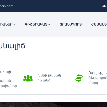
noah.com
AM
ՍԻԱՆԵՐ
ԳԻՇԵՐԱԿԱՑ
ՏՐԱՆՍՊՈՐՏ
ԺԱՄԱՆՑ
անալիճ
րսիայի
Ուղղությո
Խմբի քանակ
Գեղարքու
45 անձ
ական
մարզ
ւրսիաներ