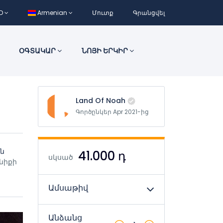
D
Armenian
Մուտք
Գրանցվել
ՕԳՏԱԿԱՐ
ՆՈՅԻ ԵՐԿԻՐ
Land Of Noah
Գործընկեր Apr 2021-ից
ւն
41.000 դ
սկսած
նիքի
Ամսաթիվ
Անձանց