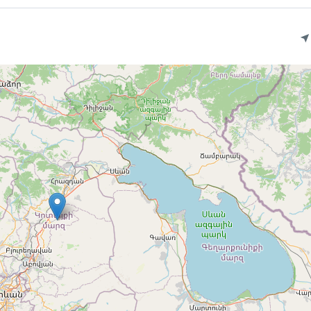
յան
երեն, ռուսերեն
լակների համար
հնարավորություն հավելավճարով
խան
ջ անվճար չեղարկում
է, այլ մասնակիցներ չեն միանում Ձեզ
վում են