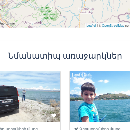
Leaflet
| ©
OpenStreetMap
con
Նմանատիպ առաջարկներ
եղարքունիքի մարզ
Գեղարքունիքի մարզ