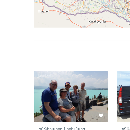
Գեղարքունիքի մարզ
Գ