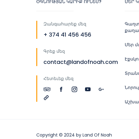
ՕԳՆՈՒԹՅԱՆ ԿԱՐԻՔ ՈՒՆԵՄ?
ՄԵՐ 
Զանգահարեք մեզ
Գաղտ
քաղա
+ 374 41 456 456
Մեր 
Գրեք մեզ
Էքսկ
contact@landofnoah.com
Տրան
Հետեւեք մեզ
Նորու
Աշխա
Copyright © 2024 by Land Of Noah