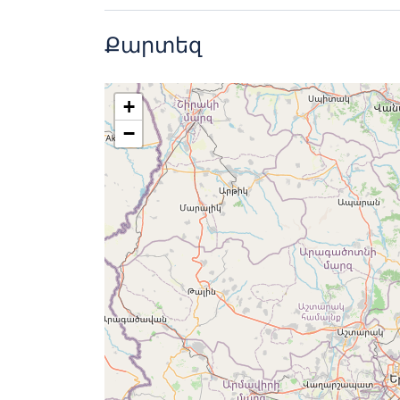
Սկսելու ժամը և վայրը ըստ ցանկութ
Հնարավոր լեզուները ՝ հայերեն, անգլ
Քարտեզ
Մեքենաները հարմարեցված չեն սայ
Էքսկուրսիայի լեզվի փոփոխության 
Հագնվեք եղանակին համապատաս
Մինչև 24 ժամ ուղևորությունից առա
+
Էքսկուսիան միայն Ձեր խմբի համար 
−
Մեքենաները կանոնավոր ախտահան