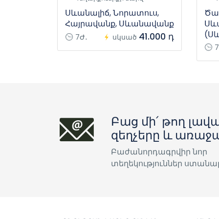
Սևանալիճ, Նորատուս,
Ծա
Հայրավանք, Սևանավանք
Սև
(Ս
41.000 դ
7Ժ․
սկսած
7
Բաց մի՛ թող լավա
զեղչերը և առաջ
Բաժանորդագրվիր նոր
տեղեկություններ ստանա