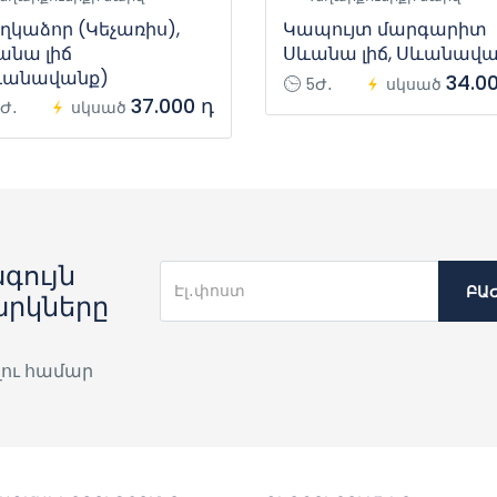
ղկաձոր (Կեչառիս),
Կապույտ մարգարիտ
անա լիճ
Սևանա լիճ, Սևանավ
ևանավանք)
34.0
5Ժ․
սկսած
37.000 դ
Ժ․
սկսած
գույն
ԲԱ
արկները
լու համար