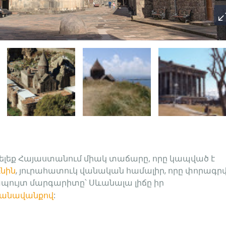
յցելեք Հայաստանում միակ տաճարը, որը կապված է
նին
, 
յուրահատուկ վանական համալիր
, 
որը փորագրվ
պույտ մարգարիտը
՝ 
Սևանալա լիճը իր
անավանքով
: