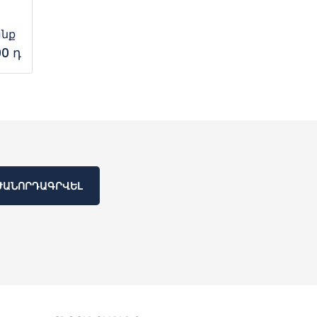
անք
00 դ
ԺԱՆՈՐԴԱԳՐՎԵԼ