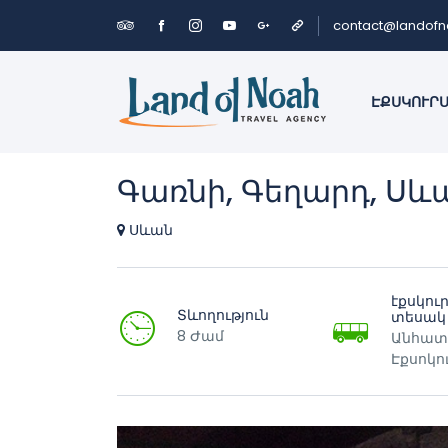
contact@landof
ԷՔՍԿՈՒՐ
Գառնի, Գեղարդ, Սև
Սևան
էքսկու
Տևողություն
տեսակ
8 Ժամ
Անհատ
Էքսոկո