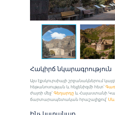
Հակիրճ նկարագրություն
Այս էքսկուրսիայի շրջանակներում կա
հեթանոսության և հելլենիզմի հետ՝
Գառ
ժայռի մեջ
՝ 
Գեղարդը
և Հայաստանի Կա
ճարտարապետական հրաշալիքով՝
Սև
Ինչ կստանաք