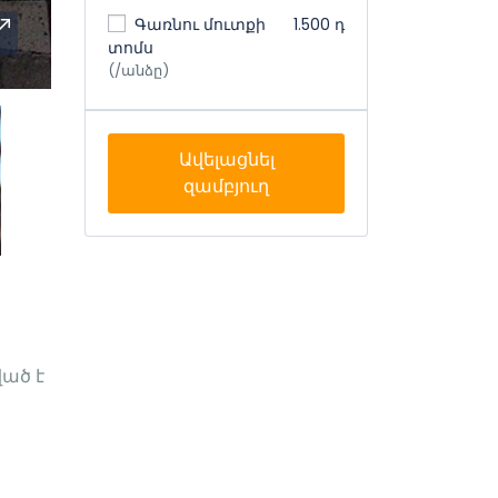
Գառնու մուտքի
1.500 դ
տոմս
(/անձը)
Ավելացնել
զամբյուղ
ած է 