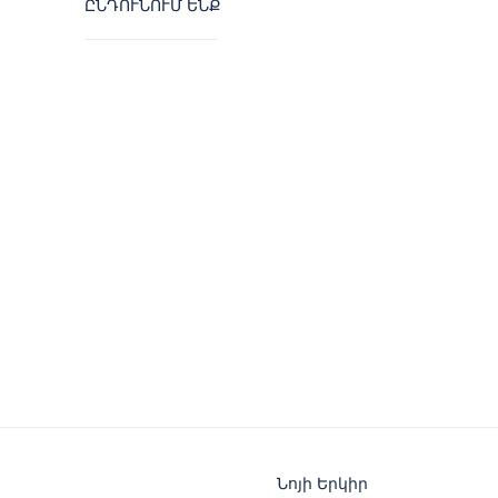
ԸՆԴՈՒՆՈՒՄ ԵՆՔ
Նոյի Երկիր