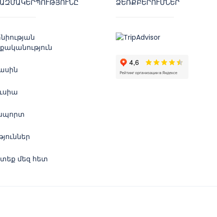
ԿԱԶՄԱԿԵՐՊՈՒԹՅՈՒՆԸ
ՁԵՌՔԲԵՐՈՒՄՆԵՐ
նիության
քականություն
մասին
ուսիա
սպորտ
թյուններ
տեք մեզ հետ