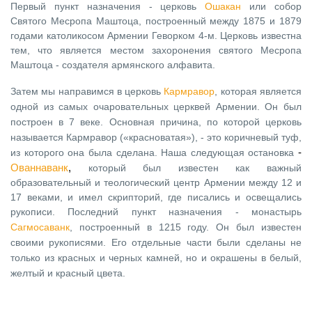
Первый пункт назначения - церковь
Ошакан
или собор
Святого Месропа Маштоца, построенный между 1875 и 1879
годами католикосом Армении Геворком 4-м. Церковь известна
тем, что является местом захоронения святого Месропа
Маштоца - создателя армянского алфавита.
Затем мы направимся в церковь 
Кармравор
, которая является 
одной из самых очаровательных церквей Армении. Он был 
построен в 7 веке. Основная причина, по которой церковь 
называется Кармравор («красноватая»), - это коричневый туф, 
из которого она была сделана. 
Наша следующая остановка 
- 
Ованнаванк
, 
который был известен как важный
образовательный и теологический центр Армении между 12 и
17 веками, и имел скрипторий, где писались и освещались
рукописи.
Последний пункт назначения - монастырь
Сагмосаванк
,
построенный в 1215 году. Он был известен 
своими рукописями. Его отдельные части были сделаны не 
только из красных и черных камней, но и окрашены в белый, 
желтый и красный цвета.