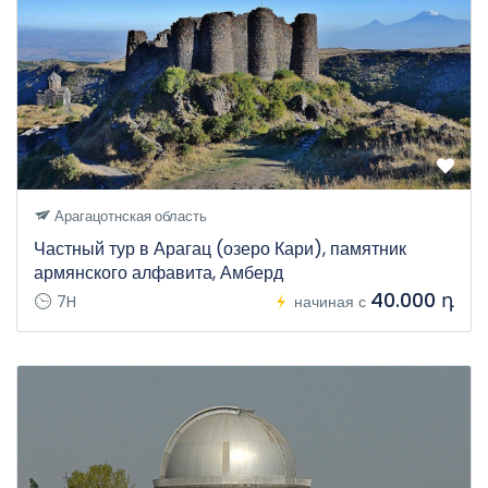
Арагацотнская область
Частный тур в Арагац (озеро Кари), памятник
армянского алфавита, Амберд
40.000 դ
7H
начиная с