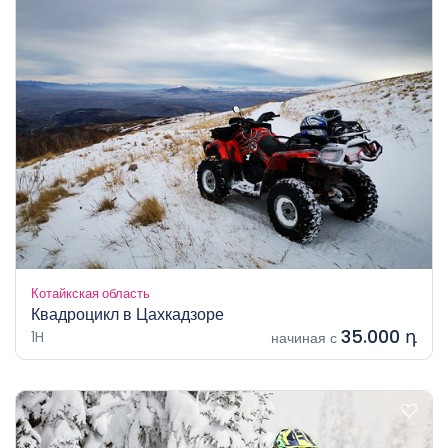
Котайкская область
Квадроцикл в Цахкадзоре
35.000 դ
1H
начиная с