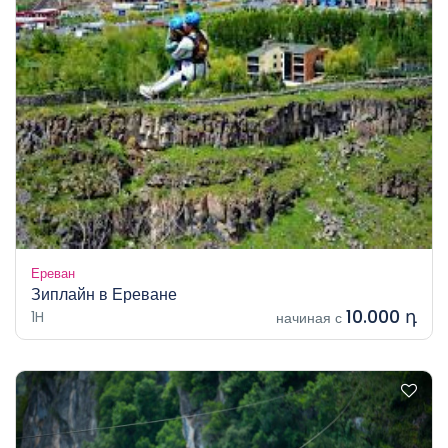
Ереван
Зиплайн в Ереване
10.000 դ
1H
начиная с