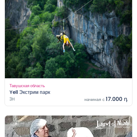
Тавушская область
Yell Экстрим парк
17.000 դ
3H
начиная с