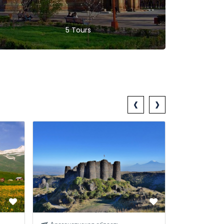
5 Tours
‹
›