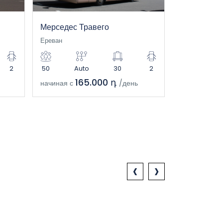
Мерседес Травего
Неоплан 5
Ереван
Ереван
2
50
Auto
30
2
50
Au
165.000 դ
1
начиная с
/день
начиная с
‹
›