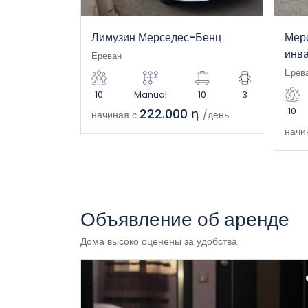
Лимузин Мерседес-Бенц
Мер
инв
Ереван
Ерев
10
Manual
10
3
10
222.000 դ
начиная с
/день
начи
Объявление об аренде
Дома высоко оценены за удобства