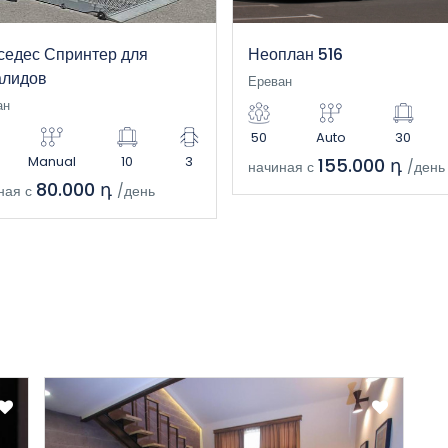
седес Спринтер для
Неоплан 516
алидов
Ереван
ан
50
Auto
30
Manual
10
3
155.000 դ
начиная с
/день
80.000 դ
ная с
/день