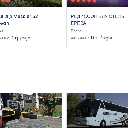
иница Messier 53
РЕДИССОН БЛУ ОТЕЛЬ,
evan
ЕРЕВАН
ан
Ереван
0 դ
0 դ
ная с
/night
начиная с
/night