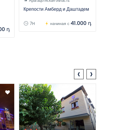
Арагацотнская область
Арагацотнс
Крепости Амберд и Даштадем
Частный ту
Кари), пам
алфавита,
41.000 դ
7H
начиная с
00 դ
7H
‹
›