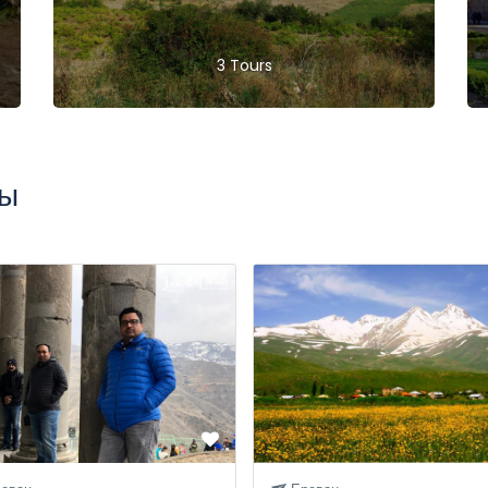
3 Tours
ры