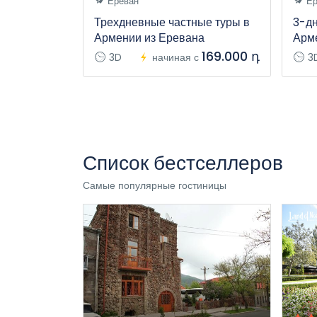
Ереван
Ер
Трехдневные частные туры в
3-д
Армении из Еревана
Арм
169.000 դ
3D
начиная с
3
Список бестселлеров
Самые популярные гостиницы