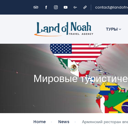
contact@landof
ТУРЫ
Мировые туристиче
Home
News
Армянский ресторан впе