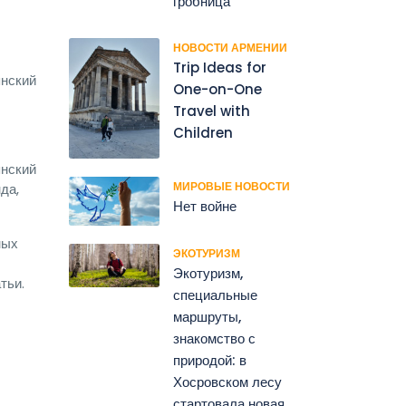
гробница
НОВОСТИ АРМЕНИИ
Trip Ideas for
янский
One-on-One
Travel with
Children
янский
МИРОВЫЕ НОВОСТИ
да,
Нет войне
ных
ЭКОТУРИЗМ
Экотуризм,
тьи.
специальные
маршруты,
знакомство с
природой: в
Хосровском лесу
стартовала новая