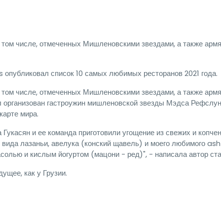
 в том числе, отмеченных Мишленовскими звездами, а также арм
 опубликовал список 10 самых любимых ресторанов 2021 года.
 в том числе, отмеченных Мишленовскими звездами, а также арм
был организован гастроужин мишленовской звезды Мэдса Рефслун
карте мира.
 Гукасян и ее команда приготовили угощение из свежих и копче
, вида лазаньи, авелука (конский щавель) и моего любимого ash
олью и кислым йогуртом (мацони - ред)", - написала автор ста
ущее, как у Грузии.