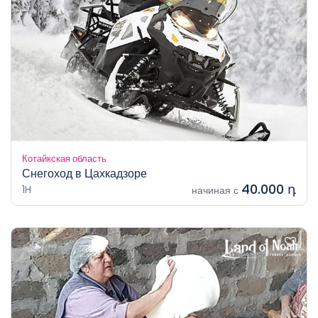
Котайкская область
Снегоход в Цахкадзоре
40.000 դ
1H
начиная с