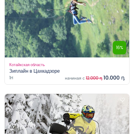
16%
Котайкская область
Зиплайн в Цахкадзоре
10.000 դ
1H
начиная с
12.000 դ