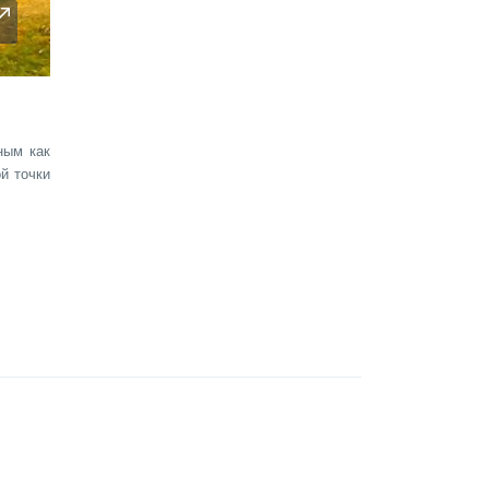
ным как
й точки