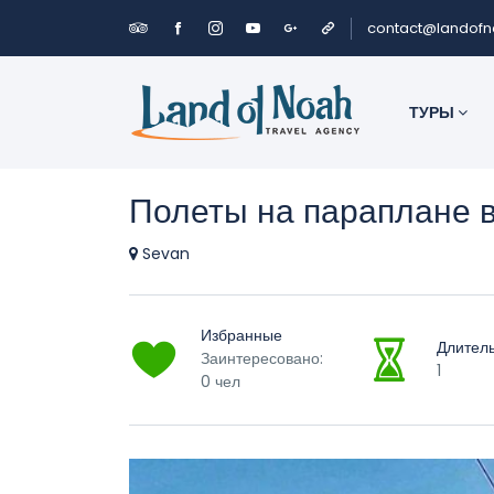
contact@landof
ТУРЫ
Полеты на параплане 
Sevan
Избранные
Длител
Заинтересовано:
1
0 чел