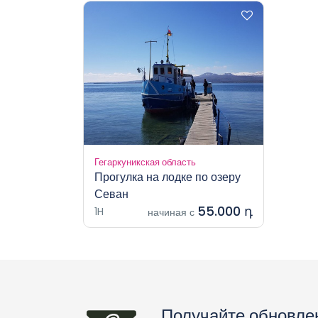
Гегаркуникская область
Прогулка на лодке по озеру
Севан
55.000 դ
1H
начиная с
Получайте обновле