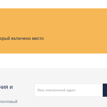
торый включено место
ния и
 почтовый