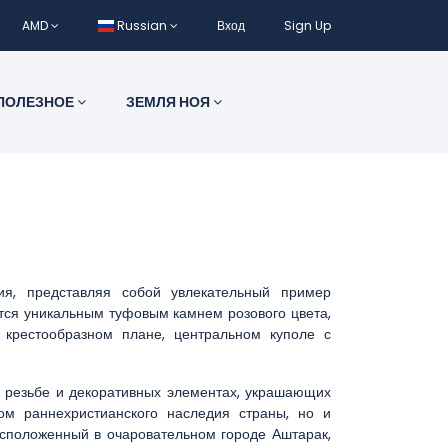
AMD
Russian
Вход
Sign Up
ПОЛЕЗНОЕ
ЗЕМЛЯ НОЯ
ия, представляя собой увлекательный пример
ется уникальным туфовым камнем розового цвета,
 крестообразном плане, центральном куполе с
 резьбе и декоративных элементах, украшающих
ом раннехристианского наследия страны, но и
Расположенный в очаровательном городе Аштарак,