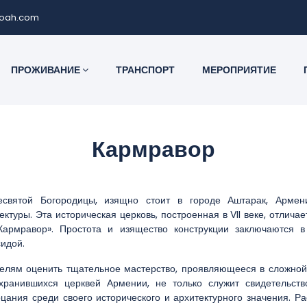
noah.com
ПРОЖИВАНИЕ
ТРАНСПОРТ
МЕРОПРИЯТИЕ
Кармравор
есвятой Богородицы, изящно стоит в городе Аштарак, Армен
ктуры. Эта историческая церковь, построенная в VII веке, отлича
Кармравор». Простота и изящество конструкции заключаются в
идой.
елям оценить тщательное мастерство, проявляющееся в сложной
хранившихся церквей Армении, не только служит свидетельств
цания среди своего исторического и архитектурного значения. 