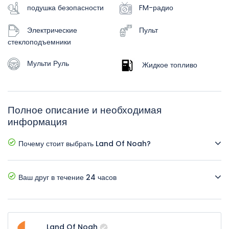
подушка безопасности
FM-радио
Электрические
Пульт
стеклоподъемники
Мульти Руль
Жидкое топливо
Полное описание и необходимая
информация
Почему стоит выбрать Land Of Noah?
Мы предлагаем •Лучшие цены • Новые автомобили •
Дополнительные аксессуары •Удобная система бронирования
Ваш друг в течение 24 часов
•Отличное обслуживание клиентов
Компания круглосуточно заботится о своих клиентах. Вы
можете в любое время забронировать и получить автомобиль,
а также получить любую информацию или помощь от
Land Of Noah