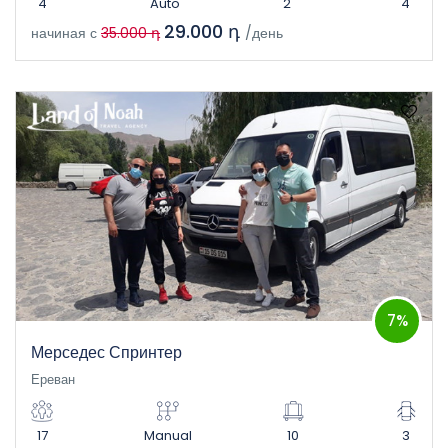
4
Auto
2
4
29.000 դ
начиная с
35.000 դ
/день
7%
Мерседес Спринтер
Ереван
17
Manual
10
3