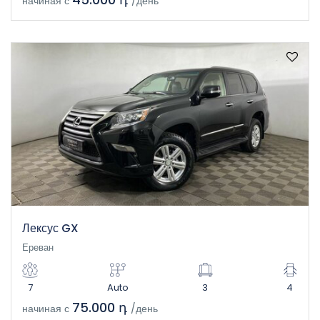
начиная с
/день
Лексус GX
Ереван
7
Auto
3
4
75.000 դ
начиная с
/день