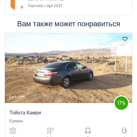
оператора или представителя нашей компании, который
Партнер с Apr 2021
является ответственным лицом по техническим вопросам.
Вам также может понравиться
17%
Тойота Камри
Ереван