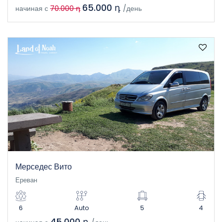
65.000 դ
начиная с
70.000 դ
/день
Мерседес Вито
Ереван
6
Auto
5
4
45.000 դ