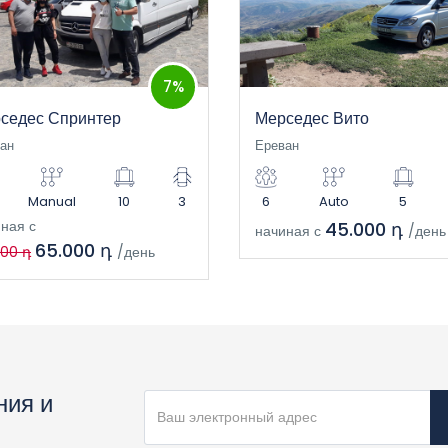
7%
седес Спринтер
Мерседес Вито
ан
Ереван
Manual
10
3
6
Auto
5
ная с
45.000 դ
начиная с
/день
65.000 դ
000 դ
/день
ния и