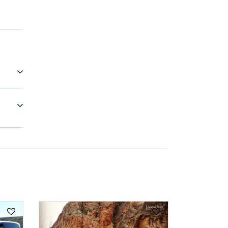
мобиль,
тся