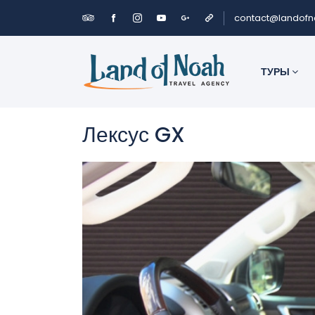
contact@landof
ТУРЫ
Лексус GX