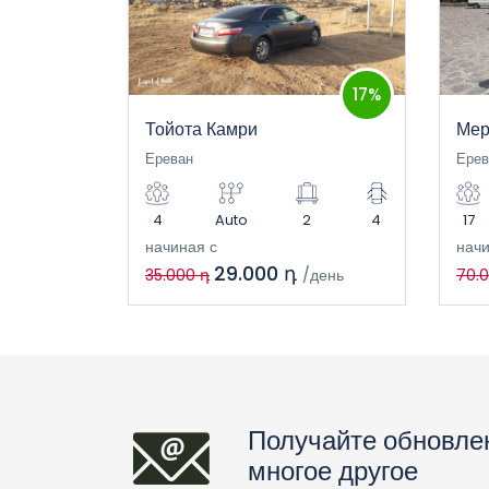
17%
Тойота Камри
Мер
Ереван
Ерев
4
Auto
2
4
17
начиная с
начи
29.000 դ
35.000 դ
/день
70.
Получайте обновле
многое другое