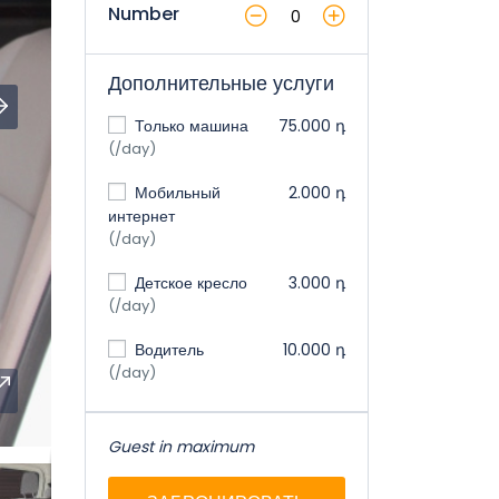
Number
Дополнительные услуги
Только машина
75.000 դ
(/day)
Мобильный
2.000 դ
интернет
(/day)
Детское кресло
3.000 դ
(/day)
Водитель
10.000 դ
(/day)
Guest in maximum