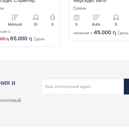
седес Спринтер
Мерседес Вито
ан
Ереван
Manual
10
3
6
Auto
5
ная с
45.000 դ
начиная с
/день
65.000 դ
000 դ
/день
ния и
 почтовый