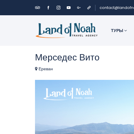
contact@landof
ТУРЫ
Мерседес Вито
Ереван