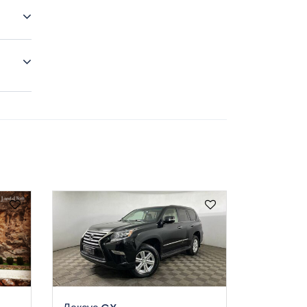
ь, а
ся