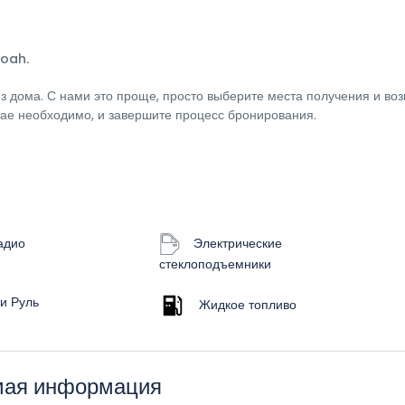
Noah.
 дома. С нами это проще, просто выберите места получения и воз
чае необходимо, и завершите процесс бронирования.
адио
Электрические
стеклоподъемники
и Руль
Жидкое топливо
имая информация