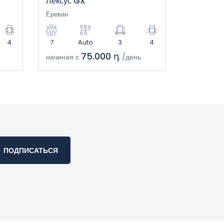
Лексус GX
Ереван
4
7
Auto
3
4
75.000 դ
начиная с
/день
ПОДПИСАТЬСЯ