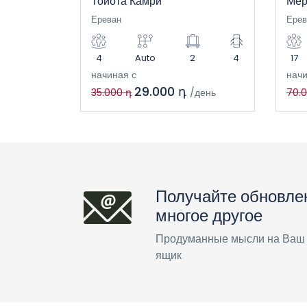
Тойота Камри
Мер
Ереван
Ерев
4
Auto
2
4
17
начиная с
начи
29.000 դ
35.000 դ
/день
70.
Получайте обновле
многое другое
Продуманные мысли на Ваш
ящик