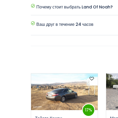
Почему стоит выбрать Land Of Noah?
Мы предлагаем •Лучшие цены • Новые автомобил
•Отличное обслуживание клиентов
Ваш друг в течение 24 часов
Компания круглосуточно заботится о своих клиен
также получить любую информацию или помощь о
ответственным лицом по техническим вопросам.
17%