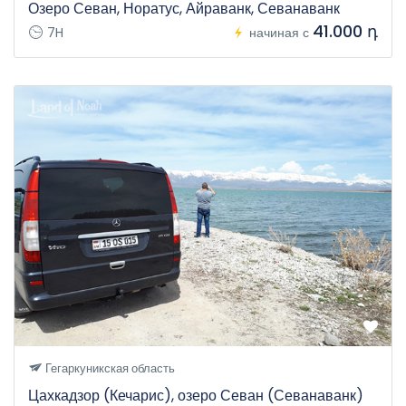
Озеро Севан, Норатус, Айраванк, Севанаванк
41.000 դ
7H
начиная с
Гегаркуникская область
Цахкадзор (Кечарис), озеро Севан (Севанаванк)