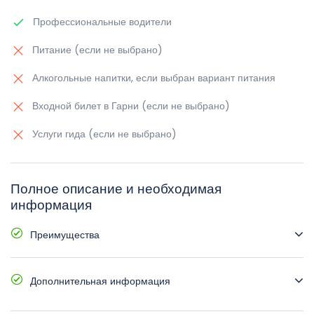
Профессиональные водители
Питание (если не выбрано)
Алкогольные напитки, если выбран вариант питания
Входной билет в Гарни (если не выбрано)
Услуги гида (если не выбрано)
Полное описание и необходимая
информация
Преимущества
Удобные транспортные средства с кондиционером
Дополнительная информация
Встреча и высадка в вашем отеле
Возможные языки: английский, русский, армянский
Время и место начала: по запросу