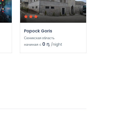
Popock Goris
Сюникская область
0 դ
начиная с
/night