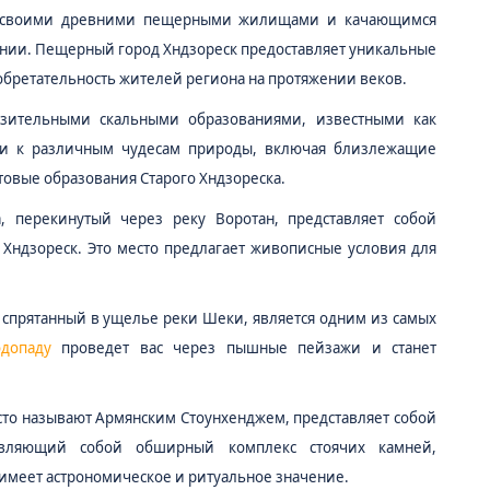
на своими древними пещерными жилищами и качающимся
нии. Пещерный город Хндзореск предоставляет уникальные
бретательность жителей региона на протяжении веков.
зительными скальными образованиями, известными как
ами к различным чудесам природы, включая близлежащие
овые образования Старого Хндзореска.
 перекинутый через реку Воротан, представляет собой
Хндзореск. Это место предлагает живописные условия для
 спрятанный в ущелье реки Шеки, является одним из самых
допаду
проведет вас через пышные пейзажи и станет
асто называют Армянским Стоунхенджем, представляет собой
тавляющий собой обширный комплекс стоячих камней,
о имеет астрономическое и ритуальное значение.