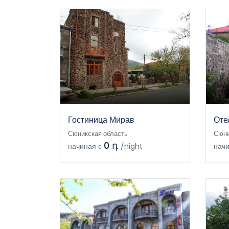
Гостиница Мирав
Оте
Сюникская область
Сюни
0 դ
начиная с
/night
начи