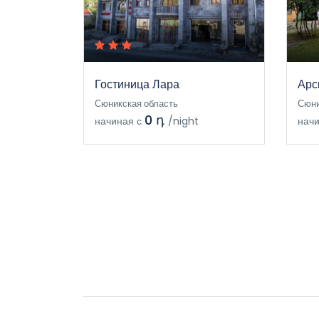
Гостиница Лара
Арс
Сюникская область
Сюни
0 դ
начиная с
/night
начи