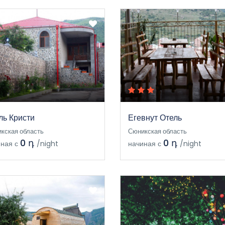
ль Кристи
Егевнут Отель
кская область
Сюникская область
0 դ
0 դ
ная с
/night
начиная с
/night