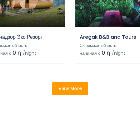
надзор Эко Резорт
Aregak B&B and Tours
кская область
Сюникская область
0 դ
0 դ
ная с
/night
начиная с
/night
View More