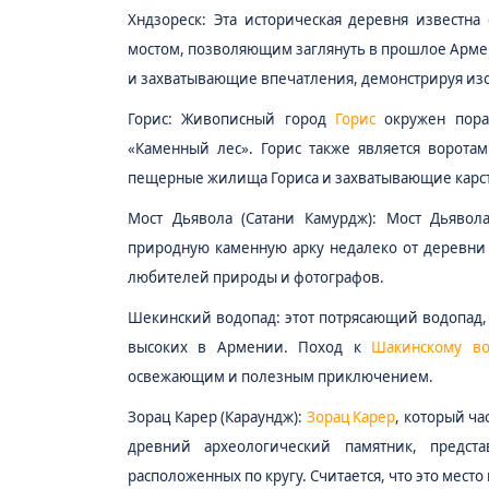
Хндзореск:
Эта историческая деревня извест
мостом, позволяющим заглянуть в прошлое Арме
и захватывающие впечатления, демонстрируя изо
Горис:
Живописный город
Горис
окружен пора
«Каменный лес». Горис также является ворот
пещерные жилища Гориса и захватывающие карст
Мост Дьявола (Сатани Камурдж):
Мост Дьявола,
природную каменную арку недалеко от деревни 
любителей природы и фотографов.
Шекинский водопад:
этот потрясающий водопад,
высоких в Армении. Поход к
Шакинскому во
освежающим и полезным приключением.
Зорац Карер (Караундж):
Зорац Карер
, который ч
древний археологический памятник, предс
расположенных по кругу. Считается, что это мест