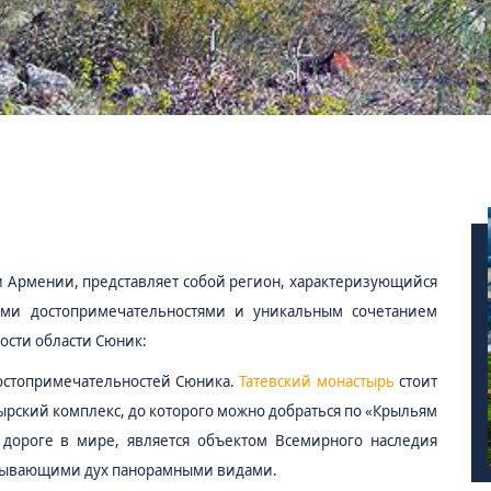
и Армении, представляет собой регион, характеризующийся
ими достопримечательностями и уникальным сочетанием
ости области Сюник:
остопримечательностей Сюника.
Татевский монастырь
стоит
тырский комплекс, до которого можно добраться по «Крыльям
 дороге в мире, является объектом Всемирного наследия
атывающими дух панорамными видами.