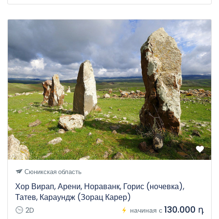
Сюникская область
Хор Вирап, Арени, Нораванк, Горис (ночевка),
Татев, Караундж (Зорац Карер)
130.000 դ
2D
начиная с