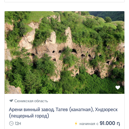
Сюникская область
Арени винный завод, Татев (канатная), Хндзореск
(пещерный город)
91.000 դ
12H
начиная с