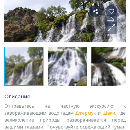
Описание
Отправьтесь на частную экскурсию к
завораживающим водопадам
Джермук
и
Шаки
,
где
великолепие природы разворачивается перед
вашими глазами. Почувствуйте освежающий туман