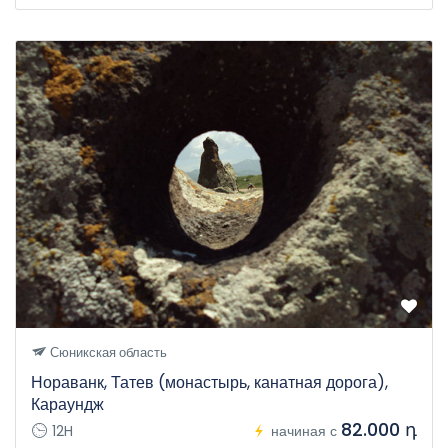
Сюникская область
Нораванк, Татев (монастырь, канатная дорога),
Караундж
82.000 դ
12H
начиная с