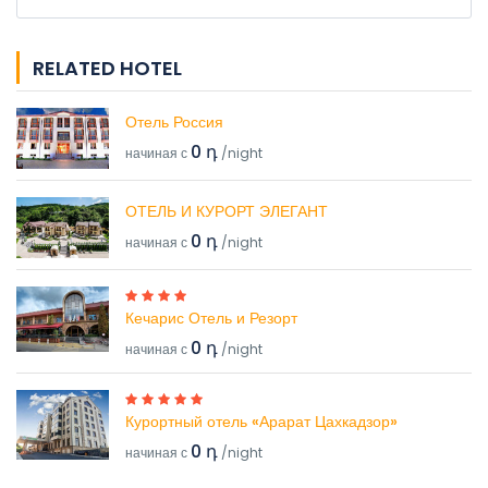
RELATED HOTEL
Отель Россия
0 դ
начиная с
/night
ОТЕЛЬ И КУРОРТ ЭЛЕГАНТ
0 դ
начиная с
/night
Кечарис Отель и Резорт
0 դ
начиная с
/night
Курортный отель «Арарат Цахкадзор»
0 դ
начиная с
/night