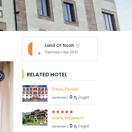
Land Of Noah
Партнер с Apr 2021
RELATED HOTEL
Отель Россия
0 դ
начиная с
/night
Отель Марриотт
0 դ
начиная с
/night