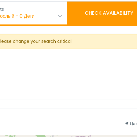
ts
CHECK AVAILABILITY
рослый
-
0
Дети
Please change your search critical
Цах