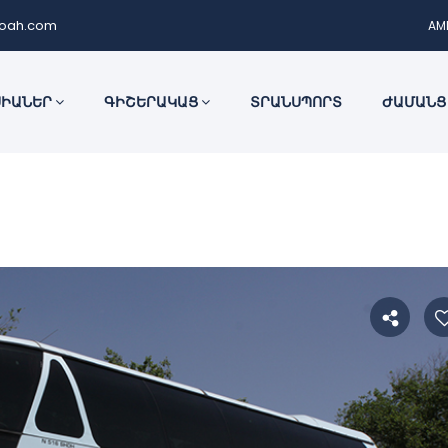
noah.com
AM
ՍԻԱՆԵՐ
ԳԻՇԵՐԱԿԱՑ
ՏՐԱՆՍՊՈՐՏ
ԺԱՄԱՆՑ