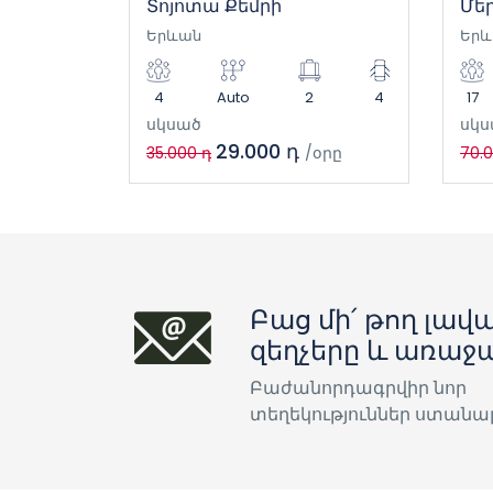
Տոյոտա Քեմրի
Մե
Երևան
Երև
4
Auto
2
4
17
սկսած
սկս
29.000 դ
35.000 դ
/օրը
70.
Բաց մի՛ թող լավա
զեղչերը և առաջ
Բաժանորդագրվիր նոր
տեղեկություններ ստանա