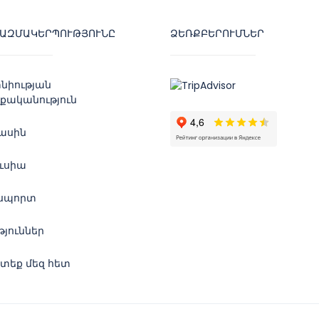
ԿԱԶՄԱԿԵՐՊՈՒԹՅՈՒՆԸ
ՁԵՌՔԲԵՐՈՒՄՆԵՐ
նիության
քականություն
մասին
ուսիա
սպորտ
թյուններ
տեք մեզ հետ