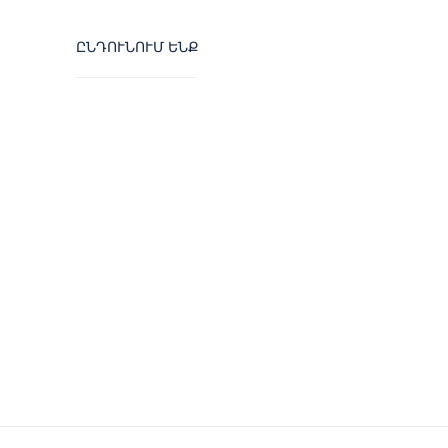
ԸՆԴՈՒՆՈՒՄ ԵՆՔ