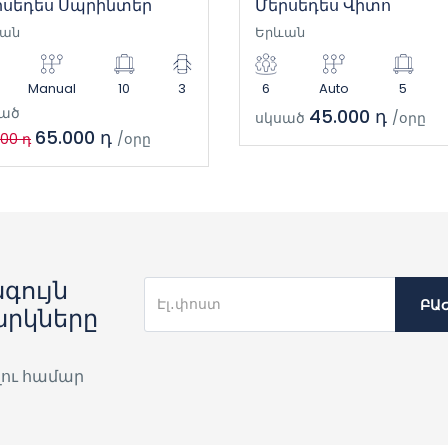
րսեդես Սպրինտեր
Մերսեդես Վիտո
ան
Երևան
Manual
10
3
6
Auto
5
ած
45.000 դ
սկսած
/օրը
65.000 դ
000 դ
/օրը
գույն
ԲԱ
արկները
լու համար