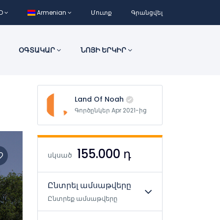
D
Armenian
Մուտք
Գրանցվել
ՕԳՏԱԿԱՐ
ՆՈՅԻ ԵՐԿԻՐ
Land Of Noah
Գործընկեր Apr 2021-ից
155.000 դ
սկսած
Ընտրել ամսաթվերը
Ընտրեք ամսաթվերը