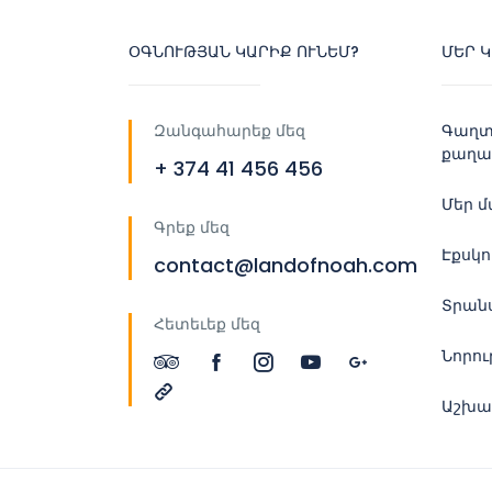
ՕԳՆՈՒԹՅԱՆ ԿԱՐԻՔ ՈՒՆԵՄ?
ՄԵՐ 
Զանգահարեք մեզ
Գաղտ
քաղա
+ 374 41 456 456
Մեր 
Գրեք մեզ
Էքսկ
contact@landofnoah.com
Տրան
Հետեւեք մեզ
Նորու
Աշխա