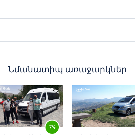
• Նոր մեքենաներ • Լրացուցիչ պարագաներ • Հեշտ ամրագր
պասարկում
լ և ստանալ մեքենա, ինչպես նաև ստանալ ցանկացած
րից կամ մեր ընկերության ներկայացուցչից, որը
ի համար:
Նմանատիպ առաջարկներ
7%