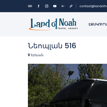
contact@landof
ԷՔՍԿՈՒՐ
Նեոպլան 516
Երևան