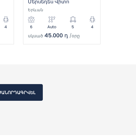
Մերսեդես Վիտո
Երևան
4
6
Auto
5
4
45.000 դ
սկսած
/օրը
ԺԱՆՈՐԴԱԳՐՎԵԼ