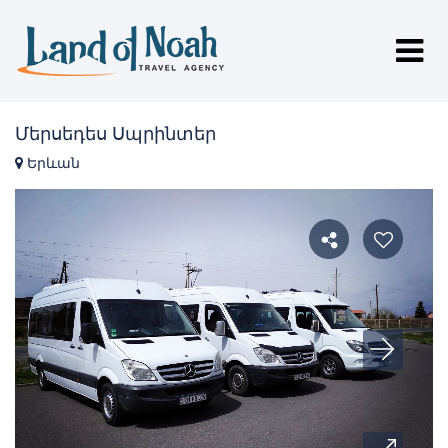
Մերսեդես Սպրինտեր
Երևան