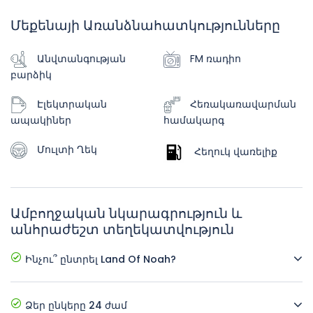
Մեքենայի Առանձնահատկությունները
Անվտանգության
FM ռադիո
բարձիկ
Էլեկտրական
Հեռակառավարման
ապակիներ
համակարգ
Մուլտի Ղեկ
Հեղուկ վառելիք
Ամբողջական նկարագրություն և
անհրաժեշտ տեղեկատվություն
Ինչու՞ ընտրել Land Of Noah?
լավագույն գները, նոր մեքենաներ, լրացուցիչ
պարագաներ, հեշտ ամրագրման համակարգ,
Ձեր ընկերը 24 ժամ