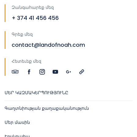
Զանգահարեք մեզ
+ 374 41 456 456
Գրեք մեզ
contact@landofnoah.com
Հետեւեք մեզ
ՄԵՐ ԿԱԶՄԱԿԵՐՊՈՒԹՅՈՒՆԸ
Գաղտնիության քաղաքականություն
Մեր մասին
Էքսկուսիա