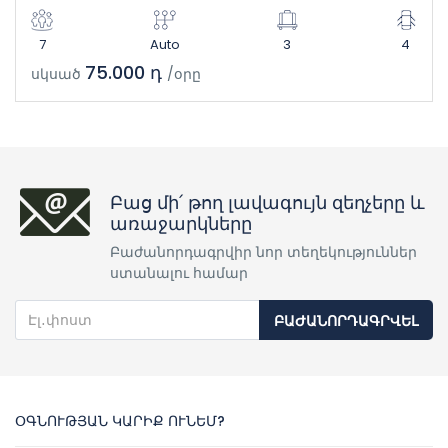
7
Auto
3
4
75.000 դ
սկսած
/օրը
Բաց մի՛ թող լավագույն զեղչերը և
առաջարկները
Բաժանորդագրվիր նոր տեղեկություններ
ստանալու համար
ԲԱԺԱՆՈՐԴԱԳՐՎԵԼ
ՕԳՆՈՒԹՅԱՆ ԿԱՐԻՔ ՈՒՆԵՄ?