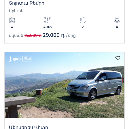
Տոյոտա Քեմրի
Երևան
4
Auto
2
4
29.000 դ
սկսած
35.000 դ
/օրը
Մերսեդես Վիտո