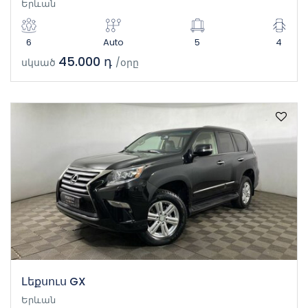
Երևան
6
Auto
5
4
45.000 դ
սկսած
/օրը
Լեքսուս GX
Երևան