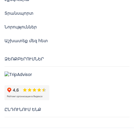
Տրանսպորտ
Նորություններ
Աշխատեք մեզ հետ
ՁԵՌՔԲԵՐՈՒՄՆԵՐ
ԸՆԴՈՒՆՈՒՄ ԵՆՔ