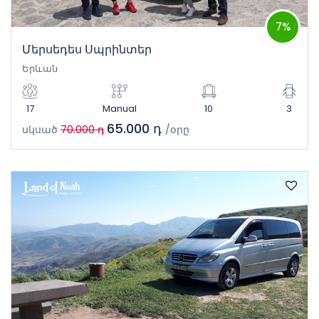
7%
Մերսեդես Սպրինտեր
Երևան
17
Manual
10
3
65.000 դ
սկսած
70.000 դ
/օրը