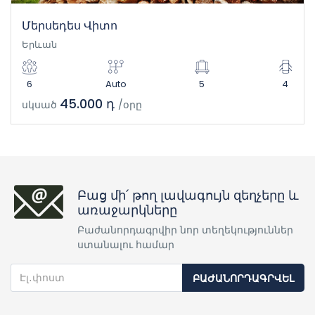
Մերսեդես Վիտո
Երևան
6
Auto
5
4
45.000 դ
սկսած
/օրը
Բաց մի՛ թող լավագույն զեղչերը և
առաջարկները
Բաժանորդագրվիր նոր տեղեկություններ
ստանալու համար
ԲԱԺԱՆՈՐԴԱԳՐՎԵԼ