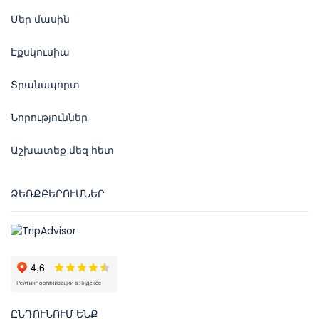
Մեր մասին
Էքսկուսիա
Տրանսպորտ
Նորություններ
Աշխատեք մեզ հետ
ՁԵՌՔԲԵՐՈՒՄՆԵՐ
ԸՆԴՈՒՆՈՒՄ ԵՆՔ