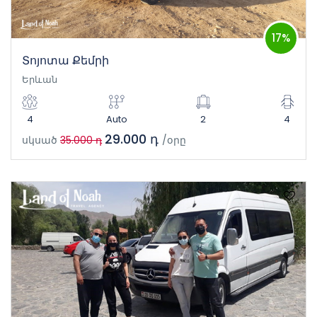
17%
Տոյոտա Քեմրի
Երևան
4
Auto
2
4
29.000 դ
սկսած
35.000 դ
/օրը