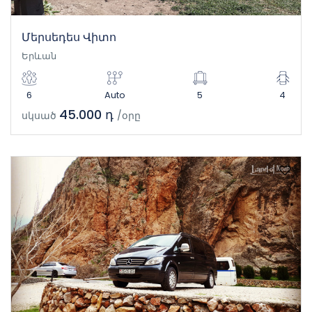
Մերսեդես Վիտո
Երևան
6
Auto
5
4
45.000 դ
սկսած
/օրը