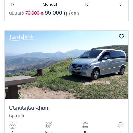
17
Manual
10
3
65.000 դ
սկսած
70.000 դ
/օրը
Մերսեդես Վիտո
Երևան
6
Auto
5
4