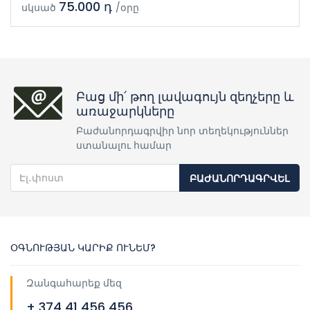
75.000 դ
սկսած
/օրը
Բաց մի՛ թող լավագույն զեղչերը և
առաջարկները
Բաժանորդագրվիր նոր տեղեկություններ
ստանալու համար
ԲԱԺԱՆՈՐԴԱԳՐՎԵԼ
ՕԳՆՈՒԹՅԱՆ ԿԱՐԻՔ ՈՒՆԵՄ?
Զանգահարեք մեզ
+ 374 41 456 456