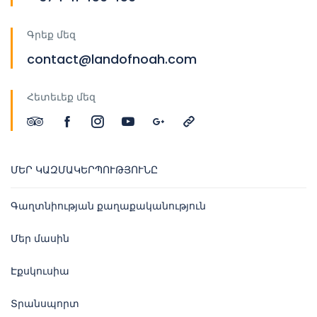
Գրեք մեզ
contact@landofnoah.com
Հետեւեք մեզ
ՄԵՐ ԿԱԶՄԱԿԵՐՊՈՒԹՅՈՒՆԸ
Գաղտնիության քաղաքականություն
Մեր մասին
Էքսկուսիա
Տրանսպորտ