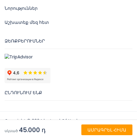
Նորություններ
Աշխատեք մեզ հետ
ՁԵՌՔԲԵՐՈՒՄՆԵՐ
ԸՆԴՈՒՆՈՒՄ ԵՆՔ
Copyright © 2024 by Land Of Noah
45.000 դ
ԱՄՐԱԳՐԵԼ ՀԻՄԱ
Նոյի Երկիր
սկսած