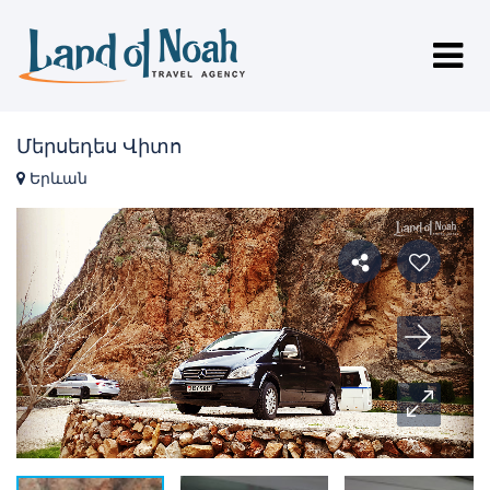
Մերսեդես Վիտո
Երևան