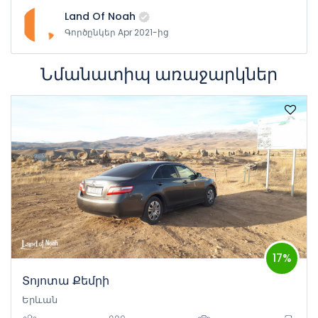
տեղեկատվություն կամ օգնություն օպերատորից կամ
Land Of Noah
մեր ընկերության ներկայացուցչից, որը
Գործընկեր Apr 2021-ից
պատասխանատու է տեխնիկական հարցերի համար:
Նմանատիպ առաջարկներ
17%
Տոյոտա Քեմրի
Երևան