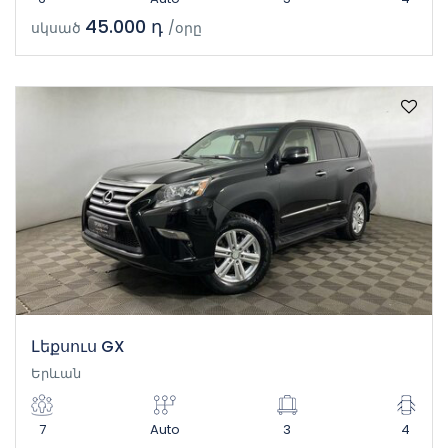
45.000 դ
սկսած
/օրը
Լեքսուս GX
Երևան
7
Auto
3
4