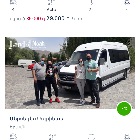
4
Auto
2
4
29.000 դ
սկսած
35.000 դ
/օրը
7%
Մերսեդես Սպրինտեր
Երևան