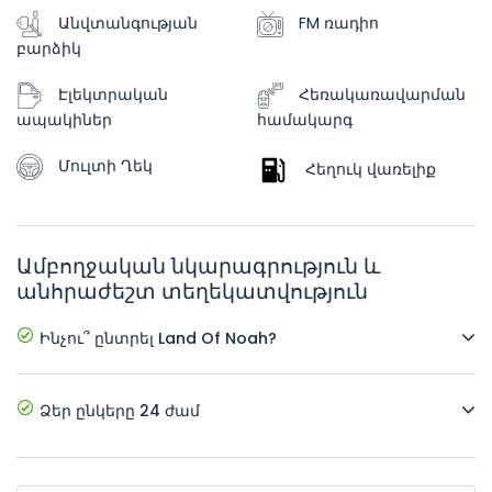
Անվտանգության
FM ռադիո
բարձիկ
Էլեկտրական
Հեռակառավարման
ապակիներ
համակարգ
Մուլտի Ղեկ
Հեղուկ վառելիք
Ամբողջական նկարագրություն և
անհրաժեշտ տեղեկատվություն
Ինչու՞ ընտրել Land Of Noah?
Մենք առաջարկում ենք • Լավագույն գները • Նոր
մեքենաներ • Լրացուցիչ պարագաներ • Հեշտ
Ձեր ընկերը 24 ժամ
ամրագրման համակարգ • Հաճախորդների գերազանց
սպասարկում
Դուք կարող եք ցանկացած պահի պատվիրել և
ստանալ մեքենա, ինչպես նաև ստանալ ցանկացած