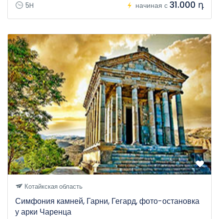
31.000 դ
5H
начиная с
Котайкская область
Симфония камней, Гарни, Гегард, фото-остановка
у арки Чаренца