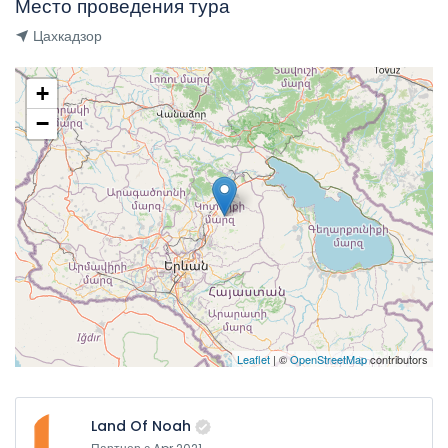
Место проведения тура
Цахкадзор
+
−
Leaflet
| ©
OpenStreetMap
contributors
Land Of Noah