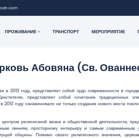
noah.com
ПРОЖИВАНИЕ
ТРАНСПОРТ
МЕРОПРИЯТИЕ
рковь Абовяна (Св. Ованне
ая в 2013 году, представляет собой чудо современности в горо
Крестителю, представляет собой сочетание традиционных эл
 в 2013 году ознаменовало не только создание нового места покл
 центром религиозной жизни и общественной деятельности, пре
вным линиям, просторному интерьеру и самым современным у
тущей общины. Помимо своего религиозного значения, церко