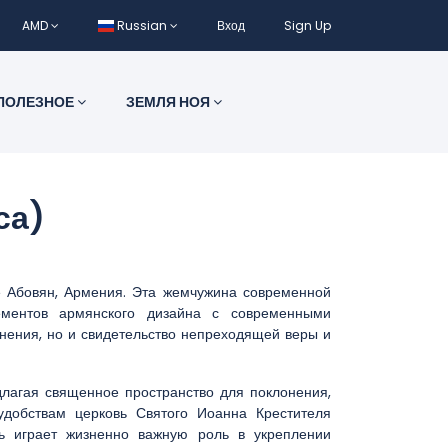
AMD
Russian
Вход
Sign Up
ПОЛЕЗНОЕ
ЗЕМЛЯ НОЯ
са)
де Абовян, Армения. Эта жемчужина современной
ементов армянского дизайна с современными
онения, но и свидетельство непреходящей веры и
длагая священное пространство для поклонения,
добствам церковь Святого Иоанна Крестителя
вь играет жизненно важную роль в укреплении