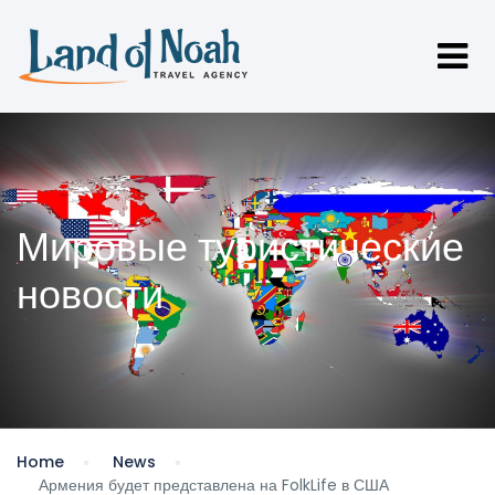
Мировые туристические
новости
Home
News
Армения будет представлена на FolkLife в США