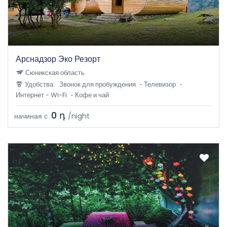
Арснадзор Эко Резорт
Сюникская область
Удобства:
Звонок для пробуждения
Телевизор
Интернет - Wi-Fi
Кофе и чай
0 դ
начиная с
/night