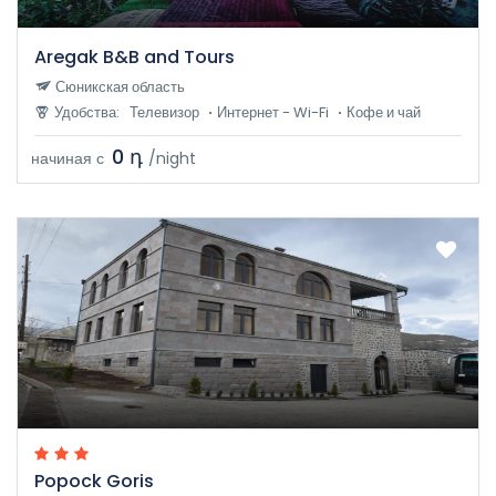
Aregak B&B and Tours
Сюникская область
Удобства:
Телевизор
Интернет - Wi-Fi
Кофе и чай
0 դ
начиная с
/night
Popock Goris