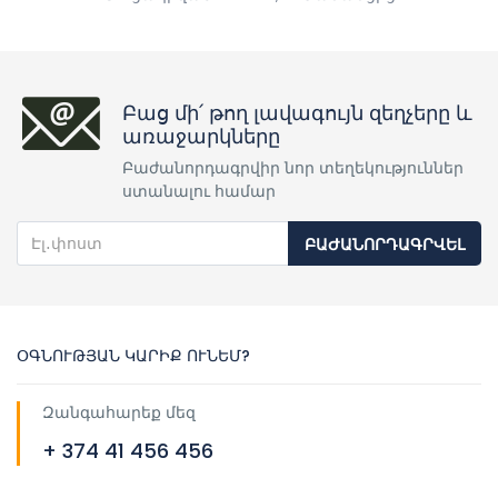
Բաց մի՛ թող լավագույն զեղչերը և
առաջարկները
Բաժանորդագրվիր նոր տեղեկություններ
ստանալու համար
ԲԱԺԱՆՈՐԴԱԳՐՎԵԼ
ՕԳՆՈՒԹՅԱՆ ԿԱՐԻՔ ՈՒՆԵՄ?
Զանգահարեք մեզ
+ 374 41 456 456