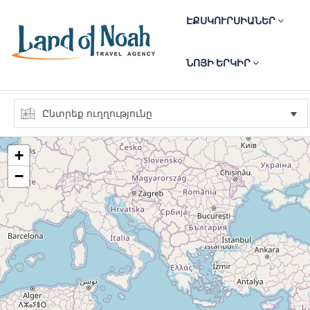
ԷՔՍԿՈՒՐՍԻԱՆԵՐ
ՆՈՅԻ ԵՐԿԻՐ
+
−