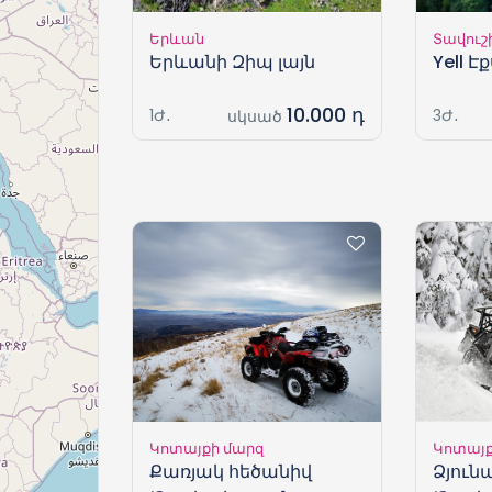
Երևան
Տավուշ
Երևանի Զիպ լայն
Yell 
10.000 դ
1Ժ․
3Ժ․
սկսած
Կոտայքի մարզ
Կոտայք
Քառյակ հեծանիվ
Ձյուն