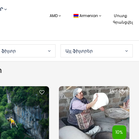
ԱՐ
AMD
Armenian
Մուտք
Գրանցվել
 ֆիլտր
Այլ ֆիլտրեր
ր
10%