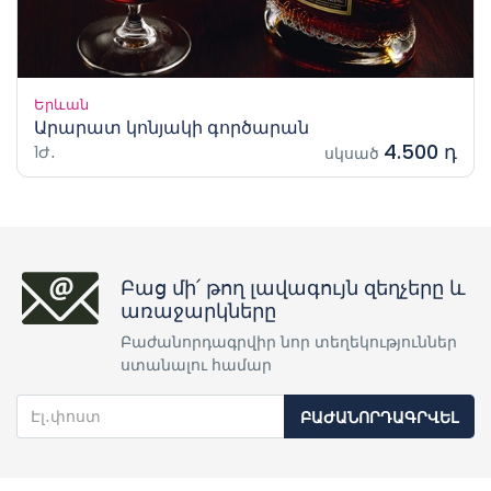
Երևան
Արարատ կոնյակի գործարան
4.500 դ
1Ժ․
սկսած
Բաց մի՛ թող լավագույն զեղչերը և
առաջարկները
Բաժանորդագրվիր նոր տեղեկություններ
ստանալու համար
ԲԱԺԱՆՈՐԴԱԳՐՎԵԼ