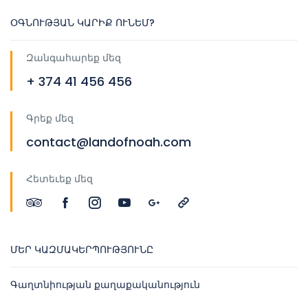
ՕԳՆՈՒԹՅԱՆ ԿԱՐԻՔ ՈՒՆԵՄ?
Զանգահարեք մեզ
+ 374 41 456 456
Գրեք մեզ
contact@landofnoah.com
Հետեւեք մեզ
ՄԵՐ ԿԱԶՄԱԿԵՐՊՈՒԹՅՈՒՆԸ
Գաղտնիության քաղաքականություն