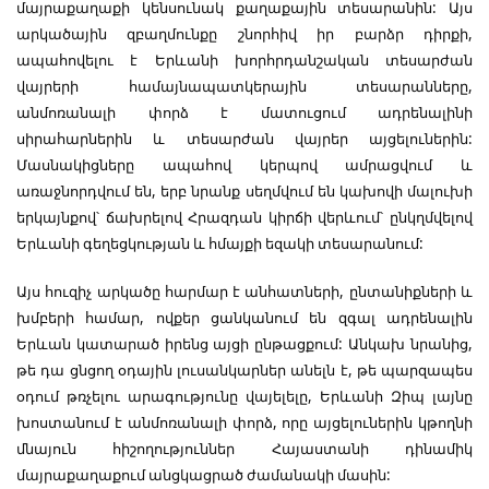
մայրաքաղաքի կենսունակ քաղաքային տեսարանին: Այս
արկածային զբաղմունքը շնորհիվ իր բարձր դիրքի,
ապահովելու է Երևանի խորհրդանշական տեսարժան
վայրերի համայնապատկերային տեսարանները,
անմոռանալի փորձ է մատուցում ադրենալինի
սիրահարներին և տեսարժան վայրեր այցելուներին:
Մասնակիցները ապահով կերպով ամրացվում և
առաջնորդվում են, երբ նրանք սեղմվում են կախովի մալուխի
երկայնքով՝ ճախրելով Հրազդան կիրճի վերևում՝ ընկղմվելով
Երևանի գեղեցկության և հմայքի եզակի տեսարանում:
Այս հուզիչ արկածը հարմար է անհատների, ընտանիքների և
խմբերի համար, ովքեր ցանկանում են զգալ ադրենալին
Երևան կատարած իրենց այցի ընթացքում: Անկախ նրանից,
թե դա ցնցող օդային լուսանկարներ անելն է, թե պարզապես
օդում թռչելու արագությունը վայելելը, Երևանի Զիպ լայնը
խոստանում է անմոռանալի փորձ, որը այցելուներին կթողնի
մնայուն հիշողություններ Հայաստանի դինամիկ
մայրաքաղաքում անցկացրած ժամանակի մասին: