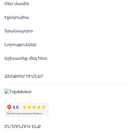
Մեր մասին
Էքսկուսիա
Տրանսպորտ
Նորություններ
Աշխատեք մեզ հետ
ՁԵՌՔԲԵՐՈՒՄՆԵՐ
ԸՆԴՈՒՆՈՒՄ ԵՆՔ