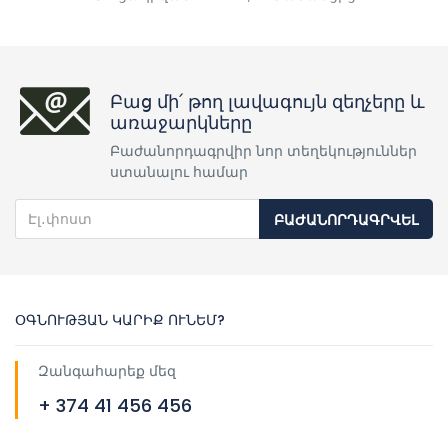
Բաց մի՛ թող լավագույն զեղչերը և
առաջարկները
Բաժանորդագրվիր նոր տեղեկություններ
ստանալու համար
ԲԱԺԱՆՈՐԴԱԳՐՎԵԼ
ՕԳՆՈՒԹՅԱՆ ԿԱՐԻՔ ՈՒՆԵՄ?
Զանգահարեք մեզ
+ 374 41 456 456