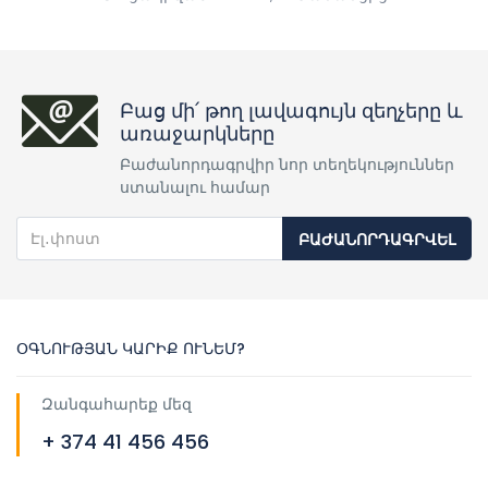
Բաց մի՛ թող լավագույն զեղչերը և
առաջարկները
Բաժանորդագրվիր նոր տեղեկություններ
ստանալու համար
ԲԱԺԱՆՈՐԴԱԳՐՎԵԼ
ՕԳՆՈՒԹՅԱՆ ԿԱՐԻՔ ՈՒՆԵՄ?
Զանգահարեք մեզ
+ 374 41 456 456