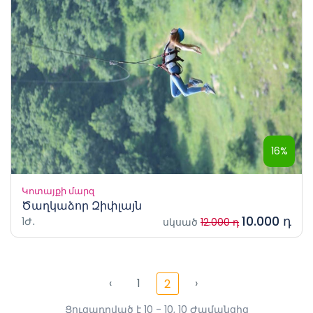
16%
Կոտայքի մարզ
Ծաղկաձոր Զիփլայն
10.000 դ
1Ժ․
սկսած
12.000 դ
‹
1
›
2
Ցուցադրված է 10 - 10, 10 Ժամանցից