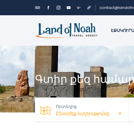
contact@landof
ԷՔՍԿՈՒՐ
Գտիր քեզ համար
Որտեղից