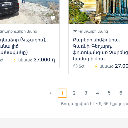
եղարքունիքի մարզ
Կոտայքի մարզ
ղկաձոր (Կեչառիս),
Քարերի սիմֆոնիա,
անա լիճ
Գառնի, Գեղարդ,
ևանավանք)
ֆոտոկանգառ Չարենց
կամարի մոտ
37.000 դ
Ժ․
սկսած
27.0
5Ժ․
սկսած
‹
2
3
4
5
6
1
Ցուցադրված է 1 - 9, 66 Էքսկու