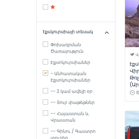
էքսկուրսիայի տեսակ
Փոխադրման
Ծառայություն
Վ
Էքսոկուրսիաներ
էք
Վի
- Անհատական
Թռ
Էքսոկուրսիաներ
(Ար
-- 2 կամ ավելի օր
1
-- Տուր փաթեթներ
-- Հայաստան և
Վրաստան
-- Գինու / Գաստրո
տուրեր