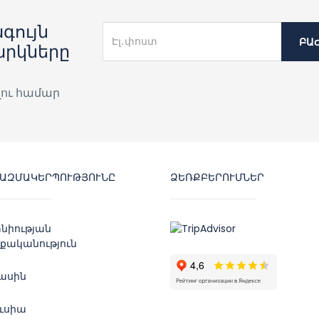
գույն
ԲԱ
արկները
լու համար
ԿԱԶՄԱԿԵՐՊՈՒԹՅՈՒՆԸ
ՁԵՌՔԲԵՐՈՒՄՆԵՐ
նիության
քականություն
մասին
ուսիա