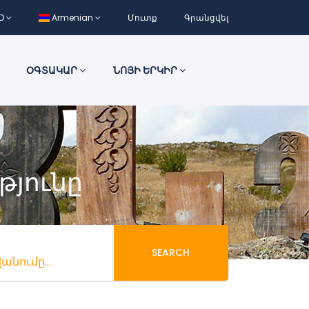
D
Armenian
Մուտք
Գրանցվել
ՕԳՏԱԿԱՐ
ՆՈՅԻ ԵՐԿԻՐ
թյունը
SEARCH