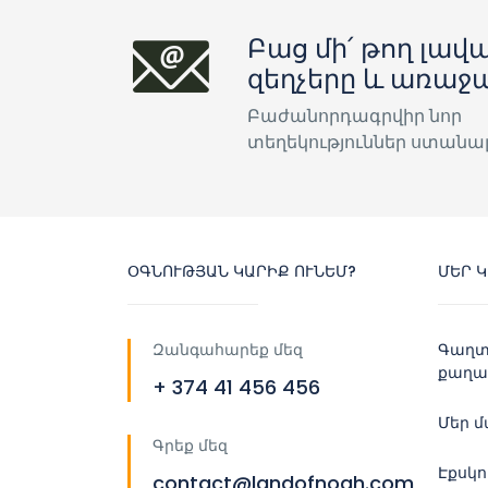
Բաց մի՛ թող լավա
զեղչերը և առաջ
Բաժանորդագրվիր նոր
տեղեկություններ ստանա
ՕԳՆՈՒԹՅԱՆ ԿԱՐԻՔ ՈՒՆԵՄ?
ՄԵՐ 
Զանգահարեք մեզ
Գաղտ
քաղա
+ 374 41 456 456
Մեր 
Գրեք մեզ
Էքսկ
contact@landofnoah.com