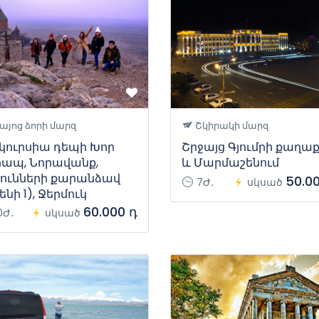
այոց ձորի մարզ
Շկիրակի մարզ
սկուրսիա դեպի Խոր
Շրջայց Գյումրի քաղաք
րապ, Նորավանք,
և Մարմաշենում
չունների քարանձավ
50.0
7Ժ․
սկսած
ենի 1), Ջերմուկ
60.000 դ
0Ժ․
սկսած