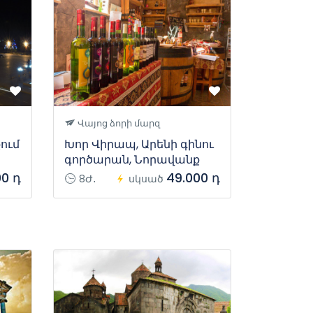
Վայոց ձորի մարզ
ում
Խոր Վիրապ, Արենի գինու
գործարան, Նորավանք
00 դ
49.000 դ
8Ժ․
սկսած