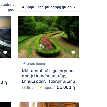
սավորել
Վարկանիշը՝ բարձրից ցածր
ըստ
Լոռու մարզ
Անհատական էքսկուրսիա
դեպի Սաղմոսավանք,
Լոռվա բերդ, Դենդրոպարկ
00 դ
55.000 դ
9Ժ․
սկսած