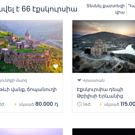
Տեսնել քարտեզի
Դա
վել է 66 էքսկուրսիա
վրա
յունիքի մարզ
Վրաստան
թևի վանք, ճոպանուղի
Էքսկուրսիա դեպի
Թբիլիսի Երևանից
80.000 դ
115.0
2Ժ․
սկսած
14Ժ․
սկսած