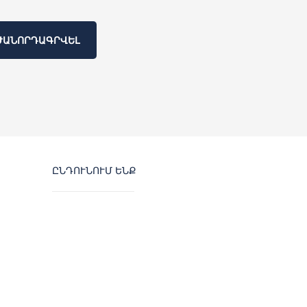
ԺԱՆՈՐԴԱԳՐՎԵԼ
ԸՆԴՈՒՆՈՒՄ ԵՆՔ