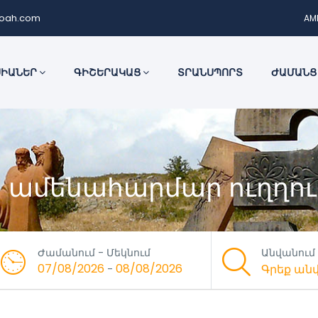
noah.com
AM
ՍԻԱՆԵՐ
ԳԻՇԵՐԱԿԱՑ
ՏՐԱՆՍՊՈՐՏ
ԺԱՄԱՆՑ
 ամենահարմար ուղղու
Ժամանում - Մեկնում
Անվանում
07/08/2026
08/08/2026
-