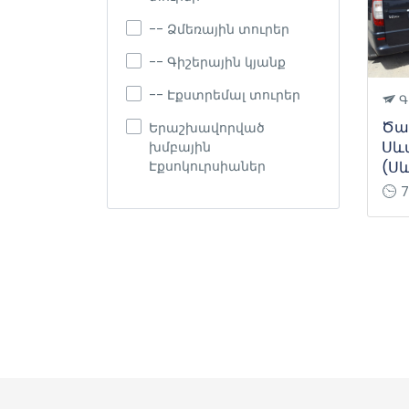
-- Ձմեռային տուրեր
-- Գիշերային կյանք
-- Էքստրեմալ տուրեր
Գ
Ծա
Երաշխավորված
Սև
խմբային
(Ս
Էքսոկուրսիաներ
7