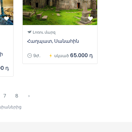
Լոռու մարզ
Հաղպատ, Սանահին
ի
65.000 դ
9Ժ․
սկսած
00 դ
7
8
›
րսիաներից