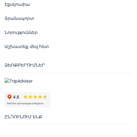
Էքսկուսիա
Տրանսպորտ
Նորություններ
Աշխատեք մեզ հետ
ՁԵՌՔԲԵՐՈՒՄՆԵՐ
ԸՆԴՈՒՆՈՒՄ ԵՆՔ