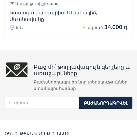
Գեղարքունիքի մարզ
Կապույտ մարգարիտ Սևանա լիճ,
Սևանավանք
34.000 դ
5Ժ․
սկսած
Բաց մի՛ թող լավագույն զեղչերը և
առաջարկները
Բաժանորդագրվիր նոր տեղեկություններ
ստանալու համար
ԲԱԺԱՆՈՐԴԱԳՐՎԵԼ
ՕԳՆՈՒԹՅԱՆ ԿԱՐԻՔ ՈՒՆԵՄ?