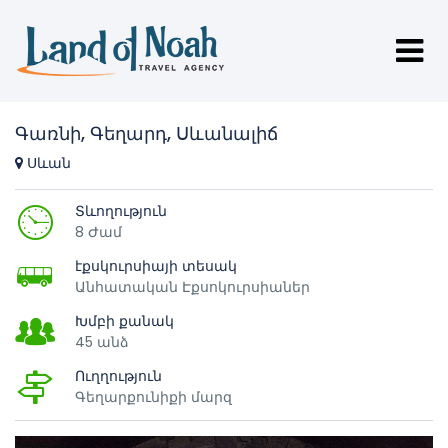
Գառնի, Գեղարդ, Սևանալիճ
Սևան
Տևողություն
8 Ժամ
էքսկուրսիայի տեսակ
Անհատական Էքսոկուրսիաներ
Խմբի քանակ
45 անձ
Ուղղություն
Գեղարքունիքի մարզ