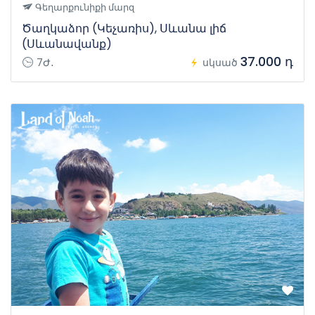
Գեղարքունիքի մարզ
Ծաղկաձոր (Կեչառիս), Սևանա լիճ
(Սևանավանք)
37.000 դ
7Ժ․
սկսած