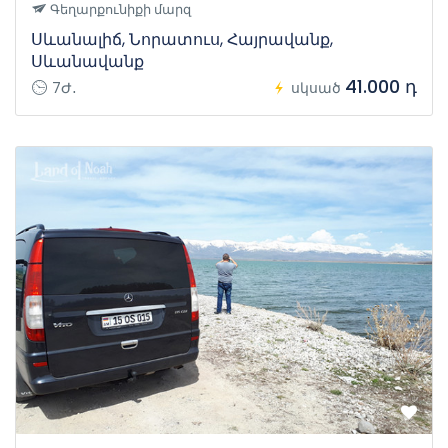
Գեղարքունիքի մարզ
Սևանալիճ, Նորատուս, Հայրավանք,
Սևանավանք
41.000 դ
7Ժ․
սկսած