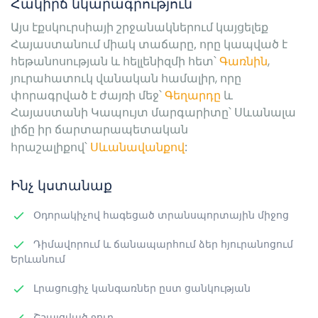
Հակիրճ նկարագրություն
Այս էքսկուրսիայի շրջանակներում կայցելեք
Հայաստանում միակ տաճարը, որը կապված է
հեթանոսության և հելլենիզմի հետ՝
Գառնին
, 
յուրահատուկ վանական համալիր
, 
որը 
փորագրված է ժայռի մեջ
՝ 
Գեղարդը
և
Հայաստանի Կապույտ մարգարիտը
՝ 
Սևանալա
լիճը իր ճարտարապետական
հրաշալիքով՝
Սևանավանքով
:
Ինչ կստանաք
Օդորակիչով հագեցած տրանսպորտային միջոց
Դիմավորում և ճանապարհում ձեր հյուրանոցում
Երևանում
Լրացուցիչ կանգառներ ըստ ցանկության
Շշալցված ջուր