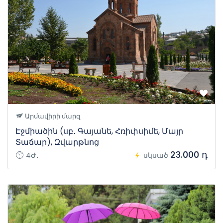
Արմավիրի մարզ
Էջմիածին (սբ․ Գայանե, Հռիփսիմե, Մայր
Տաճար), Զվարթնոց
23.000 դ
4Ժ․
սկսած