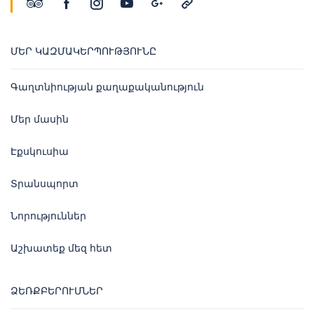
ՄԵՐ ԿԱԶՄԱԿԵՐՊՈՒԹՅՈՒՆԸ
Գաղտնիության քաղաքականություն
Մեր մասին
Էքսկուսիա
Տրանսպորտ
Նորություններ
Աշխատեք մեզ հետ
ՁԵՌՔԲԵՐՈՒՄՆԵՐ