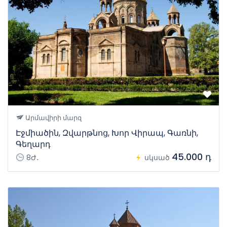
Արմավիրի մարզ
Էջմիածին, Զվարթնոց, Խոր Վիրապ, Գառնի,
Գեղարդ
45.000 դ
8Ժ․
սկսած