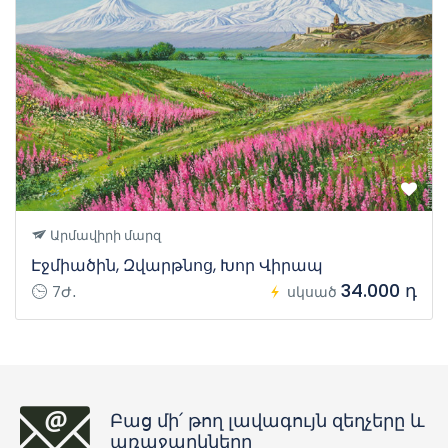
Արմավիրի մարզ
Էջմիածին, Զվարթնոց, Խոր Վիրապ
34.000 դ
7Ժ․
սկսած
Բաց մի՛ թող լավագույն զեղչերը և
առաջարկները