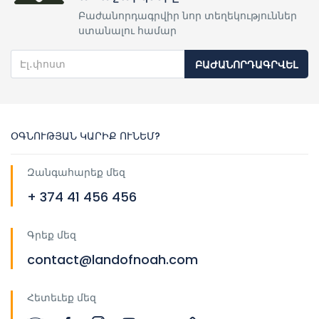
Բաժանորդագրվիր նոր տեղեկություններ
ստանալու համար
ԲԱԺԱՆՈՐԴԱԳՐՎԵԼ
ՕԳՆՈՒԹՅԱՆ ԿԱՐԻՔ ՈՒՆԵՄ?
Զանգահարեք մեզ
+ 374 41 456 456
Գրեք մեզ
contact@landofnoah.com
Հետեւեք մեզ