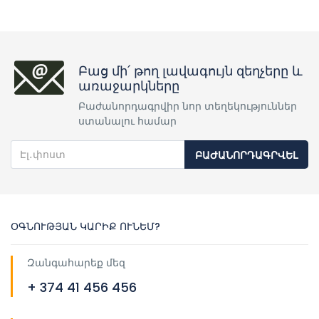
Բաց մի՛ թող լավագույն զեղչերը և
առաջարկները
Բաժանորդագրվիր նոր տեղեկություններ
ստանալու համար
ԲԱԺԱՆՈՐԴԱԳՐՎԵԼ
ՕԳՆՈՒԹՅԱՆ ԿԱՐԻՔ ՈՒՆԵՄ?
Զանգահարեք մեզ
+ 374 41 456 456