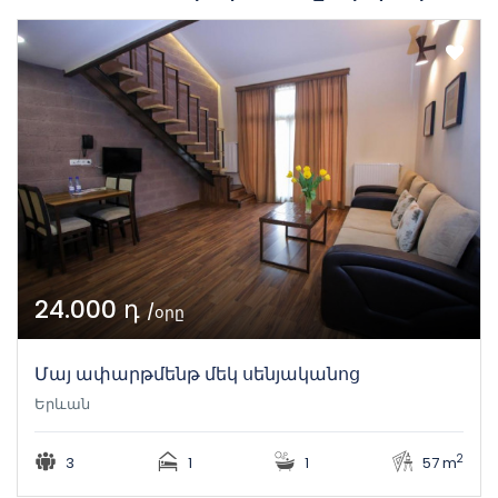
24.000 դ
/օրը
Մայ ափարթմենթ մեկ սենյականոց
Երևան
2
3
1
1
57 m