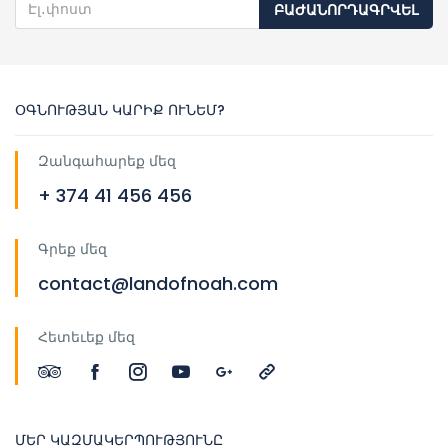
ԲԱԺԱՆՈՐԴԱԳՐՎԵԼ
ՕԳՆՈՒԹՅԱՆ ԿԱՐԻՔ ՈՒՆԵՄ?
Զանգահարեք մեզ
+ 374 41 456 456
Գրեք մեզ
contact@landofnoah.com
Հետեւեք մեզ
ՄԵՐ ԿԱԶՄԱԿԵՐՊՈՒԹՅՈՒՆԸ