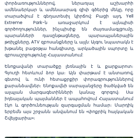
փորձառություններով, ներառյալ աշխարհի
ամենաերկար և ամենաարագ զիփ գծերից մեկը, որը
տարածվում է գեղատեսիլ կիրճով: Բացի այդ, Yell
Extreme Park-ն առաջարկում է այնպիսի
գործողություններ, ինչպիսիք են ժայռամագլցումը,
պարանների դասընթացները, պարապլաներային
թռիչքները, ATV զբոսանքները և այլն: Այգու նպատակն է
խթանել բացօթյա հանգիստը, արկածային սպորտը և
զբոսաշրջությունը Հայաստանում:
Ենոքավանի տարածքը լեռնային է և քարքարոտ։
Գյուղի հետևում ձոր կա։ Այն փարթամ է անտառով,
գետով և ունի հետաքրքիր փորագրություններով
քարանձավներ։ Ենոքավնի սարալանջերը ծածկված են
ալպյան մարգագետինների կանաչ գորգով։ Սա
իդեալական պայմաններ է ապահովում Հայաստանում
էկո և գործունեության զարգացման համար։ Մարդիկ
երբեմն այս շրջանն անվանում են «փոքրիկ հայկական
Շվեյցարիա»։