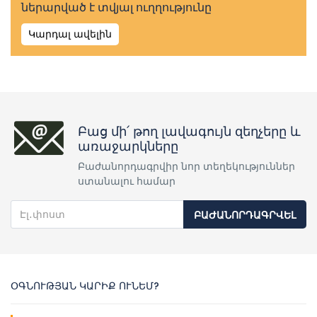
ներարված է տվյալ ուղղությունը
Կարդալ ավելին
Բաց մի՛ թող լավագույն զեղչերը և
առաջարկները
Բաժանորդագրվիր նոր տեղեկություններ
ստանալու համար
ԲԱԺԱՆՈՐԴԱԳՐՎԵԼ
ՕԳՆՈՒԹՅԱՆ ԿԱՐԻՔ ՈՒՆԵՄ?