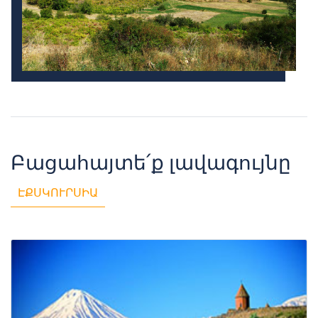
Բացահայտե՛ք լավագույնը
ԷՔՍԿՈՒՐՍԻԱ