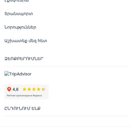
Էքսկուսիա
Տրանսպորտ
Նորություններ
Աշխատեք մեզ հետ
ՁԵՌՔԲԵՐՈՒՄՆԵՐ
ԸՆԴՈՒՆՈՒՄ ԵՆՔ