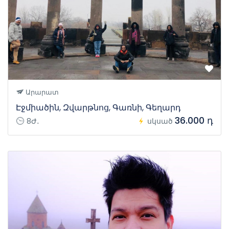
Արարատ
Էջմիածին, Զվարթնոց, Գառնի, Գեղարդ
36.000 դ
8Ժ․
սկսած