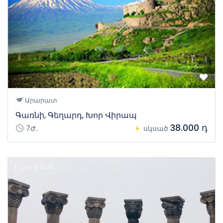
Արարատ
Գառնի, Գեղարդ, Խոր Վիրապ
38.000 դ
7Ժ․
սկսած