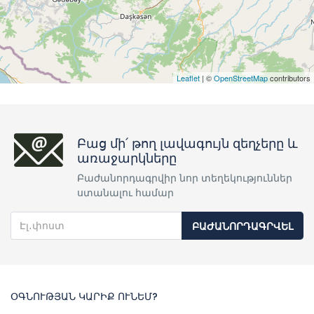
Leaflet
| ©
OpenStreetMap
contributors
Բաց մի՛ թող լավագույն զեղչերը և
առաջարկները
Բաժանորդագրվիր նոր տեղեկություններ
ստանալու համար
ԲԱԺԱՆՈՐԴԱԳՐՎԵԼ
ՕԳՆՈՒԹՅԱՆ ԿԱՐԻՔ ՈՒՆԵՄ?