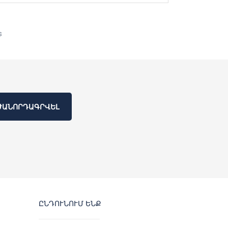
s
ԺԱՆՈՐԴԱԳՐՎԵԼ
ԸՆԴՈՒՆՈՒՄ ԵՆՔ