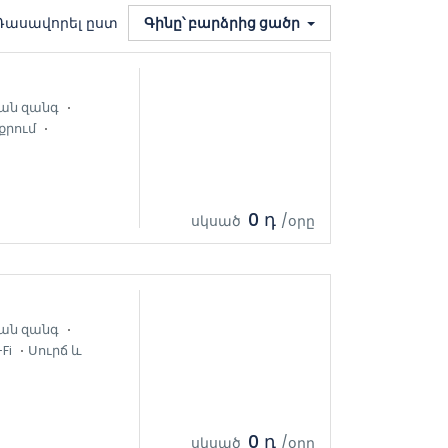
Դասավորել ըստ
Գինը՝ բարձրից ցածր
ան զանգ
քրում
0 դ
սկսած
/օրը
ան զանգ
Fi
Սուրճ և
0 դ
սկսած
/օրը