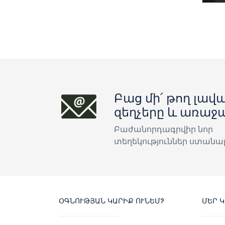
Բաց մի՛ թող լավա
զեղչերը և առաջ
Բաժանորդագրվիր նոր
տեղեկություններ ստանա
ՕԳՆՈՒԹՅԱՆ ԿԱՐԻՔ ՈՒՆԵՄ?
ՄԵՐ 