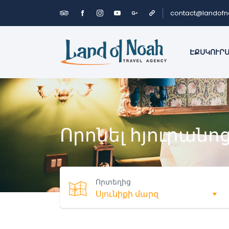
contact@landof
ԷՔՍԿՈՒՐ
Որոնել հյուրանո
Որտեղից