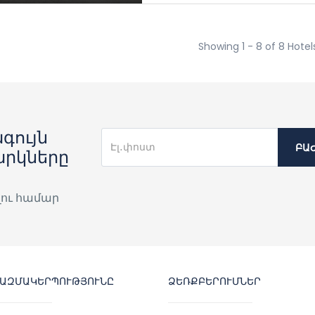
Showing 1 - 8 of 8 Hotel
գույն
ԲԱ
արկները
լու համար
ԿԱԶՄԱԿԵՐՊՈՒԹՅՈՒՆԸ
ՁԵՌՔԲԵՐՈՒՄՆԵՐ