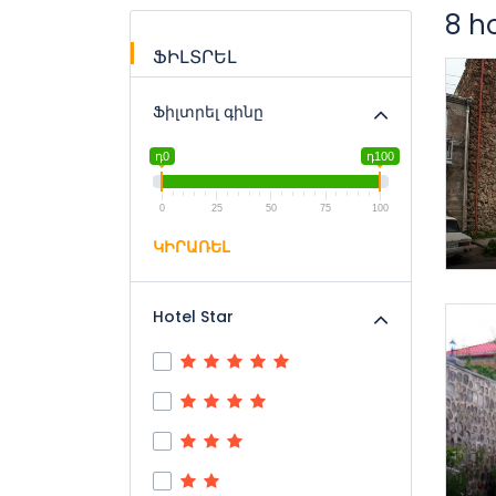
8 h
ՖԻԼՏՐԵԼ
Ֆիլտրել գինը
դ0
դ100
0
25
50
75
100
ԿԻՐԱՌԵԼ
Hotel Star