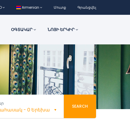
D
Armenian
Մուտք
Գրանցվել
ՕԳՏԱԿԱՐ
ՆՈՅԻ ԵՐԿԻՐ
եր
SEARCH
եծահասակ
-
0 Երեխա