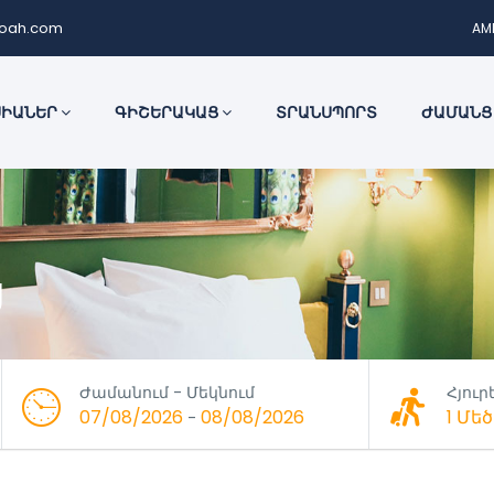
noah.com
AM
ՍԻԱՆԵՐ
ԳԻՇԵՐԱԿԱՑ
ՏՐԱՆՍՊՈՐՏ
ԺԱՄԱՆՑ
ց
Ժամանում - Մեկնում
Հյուր
07/08/2026
08/08/2026
1 Մ
-