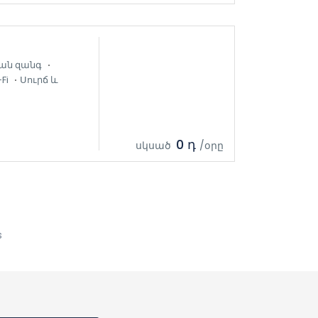
ան զանգ
Fi
Սուրճ և
0 դ
սկսած
/օրը
s