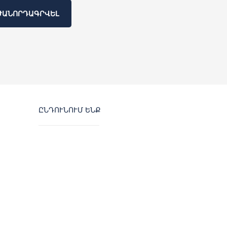
ԺԱՆՈՐԴԱԳՐՎԵԼ
ԸՆԴՈՒՆՈՒՄ ԵՆՔ