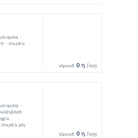
ան զանգ
Fi
Սուրճ և
0 դ
սկսած
/օրը
ան զանգ
ծանիվների
ցք և
Սուրճ և թեյ
0 դ
սկսած
/օրը