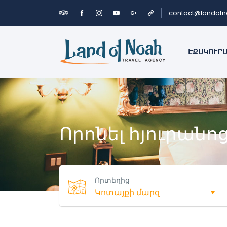
contact@landof
ԷՔՍԿՈՒՐ
Որոնել հյուրանո
Որտեղից