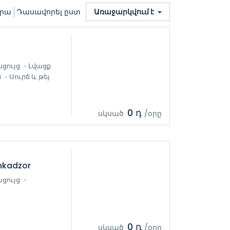
վրա
Դասավորել ըստ
Առաջարկվում է
ցույց
Լվացք
i
Սուրճ և թեյ
0 դ
սկսած
/օրը
hkadzor
ցույց
0 դ
սկսած
/օրը