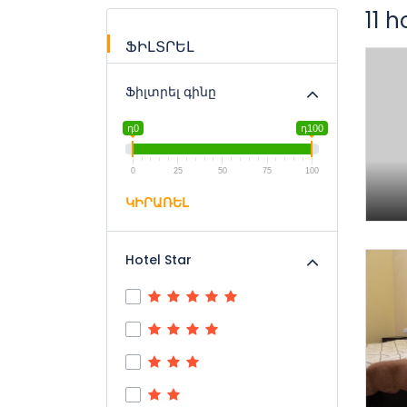
11 
ՖԻԼՏՐԵԼ
Ֆիլտրել գինը
դ0
դ100
0
25
50
75
100
ԿԻՐԱՌԵԼ
Hotel Star