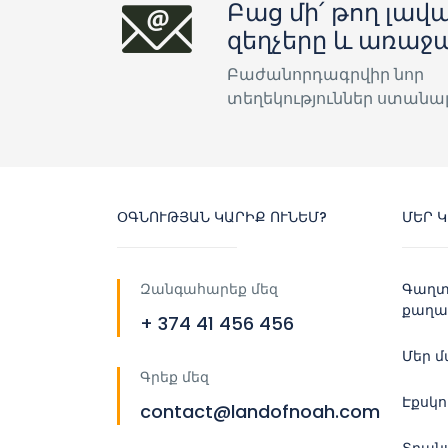
Բաց մի՛ թող լավա
զեղչերը և առաջ
Բաժանորդագրվիր նոր
տեղեկություններ ստանա
ՕԳՆՈՒԹՅԱՆ ԿԱՐԻՔ ՈՒՆԵՄ?
ՄԵՐ 
Զանգահարեք մեզ
Գաղտ
քաղա
+ 374 41 456 456
Մեր 
Գրեք մեզ
Էքսկ
contact@landofnoah.com