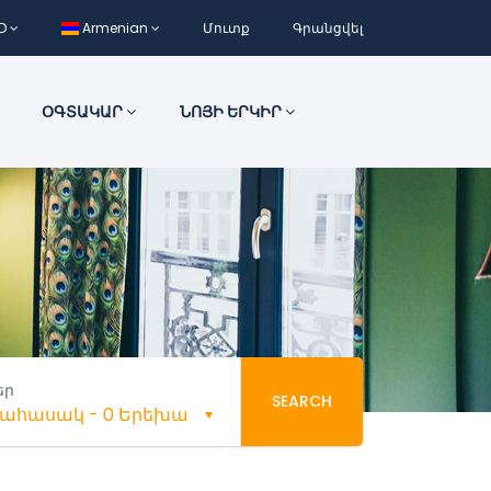
D
Armenian
Մուտք
Գրանցվել
ՕԳՏԱԿԱՐ
ՆՈՅԻ ԵՐԿԻՐ
եր
SEARCH
եծահասակ
-
0 Երեխա