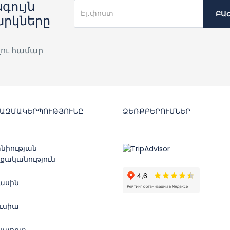
գույն
ԲԱ
արկները
լու համար
ԿԱԶՄԱԿԵՐՊՈՒԹՅՈՒՆԸ
ՁԵՌՔԲԵՐՈՒՄՆԵՐ
նիության
քականություն
մասին
ուսիա