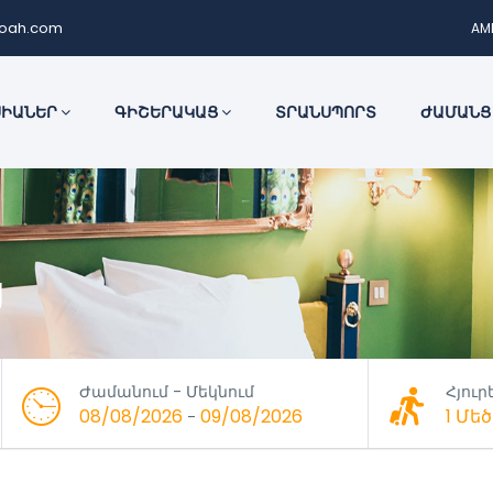
noah.com
AM
ՍԻԱՆԵՐ
ԳԻՇԵՐԱԿԱՑ
ՏՐԱՆՍՊՈՐՏ
ԺԱՄԱՆՑ
ց
Ժամանում - Մեկնում
Հյուր
08/08/2026
09/08/2026
1 Մ
-