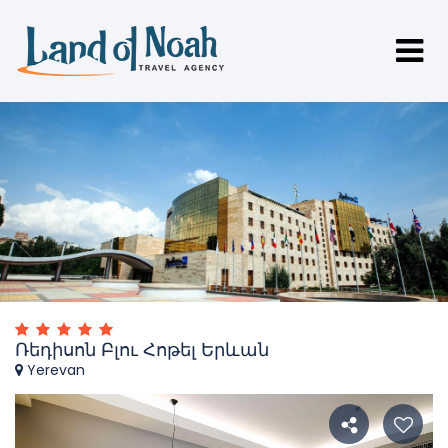
Ռեդիսոն Բլու Հոթել Երևան
Yerevan