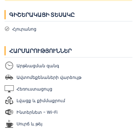
ԳԻՇԵՐԱԿԱՑԻ ՏԵՍԱԿԸ
Հյուրանոց
ՀԱՐՄԱՐՈՒԹՅՈՒՆՆԵՐ
Արթնացման զանգ
Ավտոմեքենաների վարձույթ
Հեռուստացույց
Լվացք և քիմմաքրում
Ինտերնետ - Wi-Fi
Սուրճ և թեյ