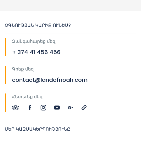
ՕԳՆՈՒԹՅԱՆ ԿԱՐԻՔ ՈՒՆԵՄ?
Զանգահարեք մեզ
+ 374 41 456 456
Գրեք մեզ
contact@landofnoah.com
Հետեւեք մեզ
ՄԵՐ ԿԱԶՄԱԿԵՐՊՈՒԹՅՈՒՆԸ