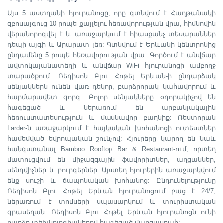
Այս 5 աստղանի հյուրանոցը, որը գտնվում է Հաղթանակի
զբոսայգուց 10 րոպե քայլելու հեռավորության վրա, հիմնովին
վերանորոգվել է և առաջարկում է հիասքանչ տեսարաններ
դեպի այգի և Արարատ լեռ: Գտնվում է Երևանի կենտրոնից
ընդամենը 5 րոպե հեռավորության վրա: Գործում է անվճար
ավտոկայանատեղի և անվճար WiFi հյուրանոցի ամբողջ
տարածքում: Ռեդիսոն Բլու Հոթել Երևան-ի ընդարձակ
սենյակներն ունեն վառ դեկոր, բարձրորակ կահավորում և
հարմարավետ գորգ: Բոլոր սենյակները օդորակիչով են
հագեցած և ներառում են արբանյակային
հեռուստատեսություն և մասնավոր բաղնիք: Ռեստորան
Larder-ն առաջարկում է հայկական խոհանոցի ուտեստներ
համեմված եվրոպական շունչով: Հյուրերը կարող են նաև
հանգստանալ Bamboo Rooftop Bar & Restaurant-ում, որտեղ
մատուցվում են միջազգային ֆավորիտներ, աղցաններ,
սենդվիչներ և բուրգերներ: Այստեղ հյուրերին առաջարկվում
ենք սուշի և ճապոնական խոհանոց: Ընդունելությունը
Ռեդիսոն Բլու Հոթել Երևան հյուրանոցում բաց է 24/7,
ներառում է տոմսերի սպասարկում և տուրիստական
գրասեղան:
Ռեդիսոն Բլու Հոթել Երևան հյուրանոց
ն ունի
բարձր տեխնոլոգիաներով հագեցած մարզասրահ: