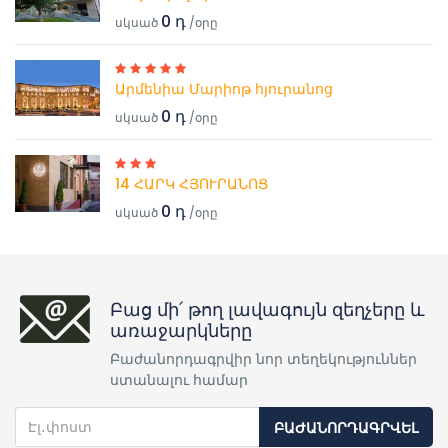
0 դ
սկսած
/օրը
Արմենիա Մարիոթ հյուրանոց
0 դ
սկսած
/օրը
14 ՀԱՐԿ ՀՅՈՒՐԱՆՈՑ
0 դ
սկսած
/օրը
Բաց մի՛ թող լավագույն զեղչերը և
առաջարկները
Բաժանորդագրվիր նոր տեղեկություններ
ստանալու համար
ԲԱԺԱՆՈՐԴԱԳՐՎԵԼ