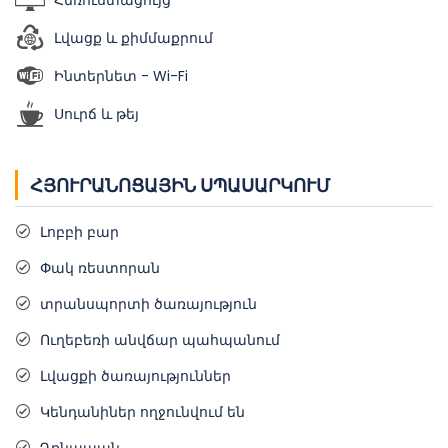
Հեռուստացույց
Լվացք և քիմմաքրում
Ինտերնետ - Wi-Fi
Սուրճ և թեյ
ՀՅՈՒՐԱՆՈՑԱՅԻՆ ՍՊԱՍԱՐԿՈՒՄ
Լոբբի բար
Փակ ռեստորան
տրանսպորտի ծառայություն
Ուղեբեռի անվճար պահպանում
Լվացքի ծառայություններ
Կենդանիներ ողջունվում են