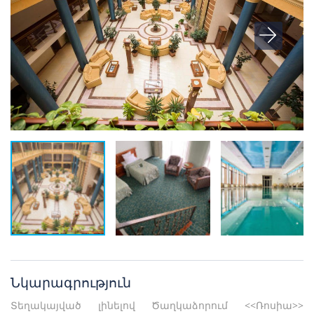
Նկարագրություն
Տեղակայված լինելով Ծաղկաձորում <<Ռոսիա>>