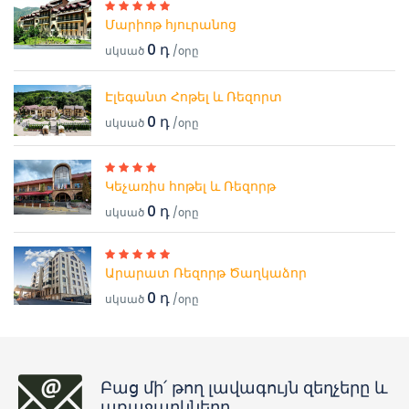
Մարիոթ հյուրանոց
0 դ
սկսած
/օրը
Էլեգանտ Հոթել և Ռեզորտ
0 դ
սկսած
/օրը
Կեչառիս հոթել և Ռեզորթ
0 դ
սկսած
/օրը
Արարատ Ռեզորթ Ծաղկաձոր
0 դ
սկսած
/օրը
Բաց մի՛ թող լավագույն զեղչերը և
առաջարկները