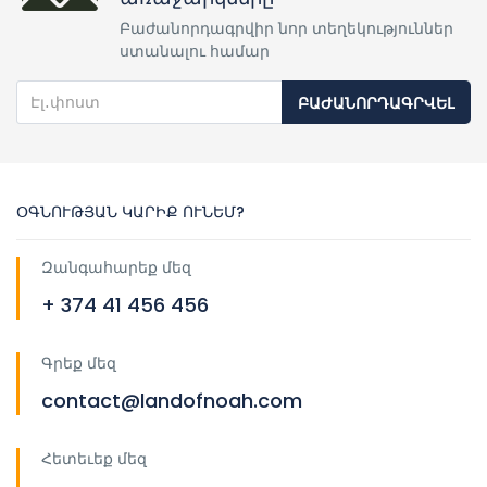
Բաժանորդագրվիր նոր տեղեկություններ
ստանալու համար
ԲԱԺԱՆՈՐԴԱԳՐՎԵԼ
ՕԳՆՈՒԹՅԱՆ ԿԱՐԻՔ ՈՒՆԵՄ?
Զանգահարեք մեզ
+ 374 41 456 456
Գրեք մեզ
contact@landofnoah.com
Հետեւեք մեզ