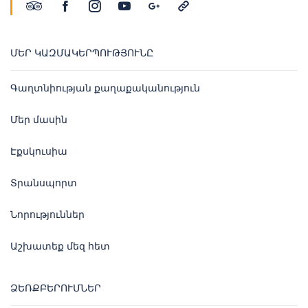
ՄԵՐ ԿԱԶՄԱԿԵՐՊՈՒԹՅՈՒՆԸ
Գաղտնիության քաղաքականություն
Մեր մասին
Էքսկուսիա
Տրանսպորտ
Նորություններ
Աշխատեք մեզ հետ
ՁԵՌՔԲԵՐՈՒՄՆԵՐ