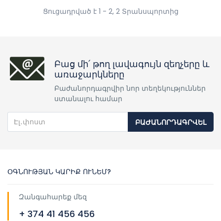
Ցուցադրված է 1 - 2, 2 Տրանսպորտից
Բաց մի՛ թող լավագույն զեղչերը և
առաջարկները
Բաժանորդագրվիր նոր տեղեկություններ
ստանալու համար
ԲԱԺԱՆՈՐԴԱԳՐՎԵԼ
ՕԳՆՈՒԹՅԱՆ ԿԱՐԻՔ ՈՒՆԵՄ?
Զանգահարեք մեզ
+ 374 41 456 456