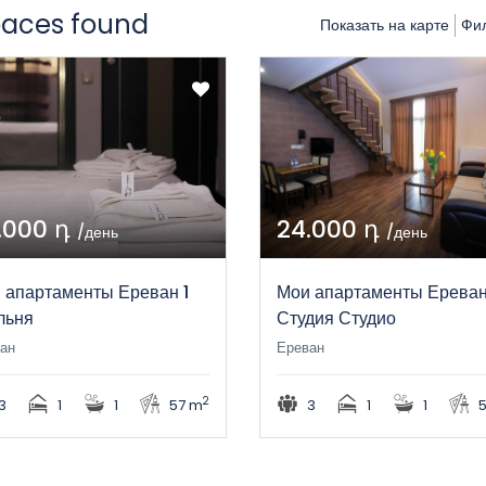
paces found
Показать на карте
Фил
.000 դ
24.000 դ
/день
/день
 апартаменты Ереван 1
Мои апартаменты Ерева
льня
Студия Студио
ан
Ереван
2
3
1
1
57 m
3
1
1
5