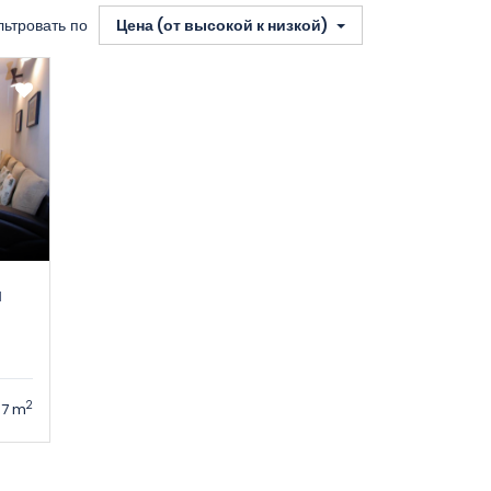
ьтровать по
Цена (от высокой к низкой)
н
2
7 m