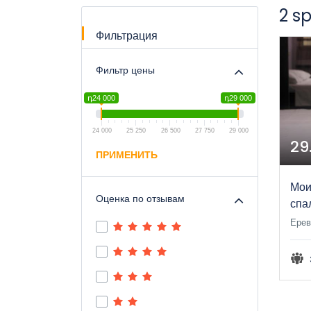
2 s
Фильтрация
Фильтр цены
դ24 000
դ29 000
24 000
25 250
26 500
27 750
29 000
29
ПРИМЕНИТЬ
Мои
Оценка по отзывам
спа
Ерев