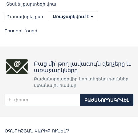
Տեսնել քարտեզի վրա
Դասավորել ըստ
Առաջարկվում է
Tour not found
Բաց մի՛ թող լավագույն զեղչերը և
առաջարկները
Բաժանորդագրվիր նոր տեղեկություններ
ստանալու համար
ԲԱԺԱՆՈՐԴԱԳՐՎԵԼ
ՕԳՆՈՒԹՅԱՆ ԿԱՐԻՔ ՈՒՆԵՄ?