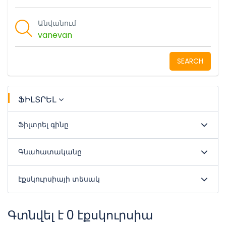
Անվանում
SEARCH
ՖԻԼՏՐԵԼ
Ֆիլտրել գինը
Գնահատականը
էքսկուրսիայի տեսակ
Գտնվել է 0 էքսկուրսիա