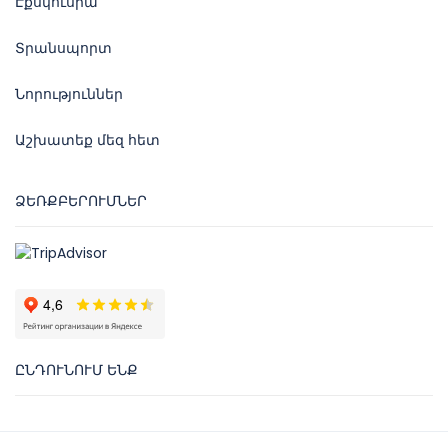
Էքսկուսիա
Տրանսպորտ
Նորություններ
Աշխատեք մեզ հետ
ՁԵՌՔԲԵՐՈՒՄՆԵՐ
ԸՆԴՈՒՆՈՒՄ ԵՆՔ